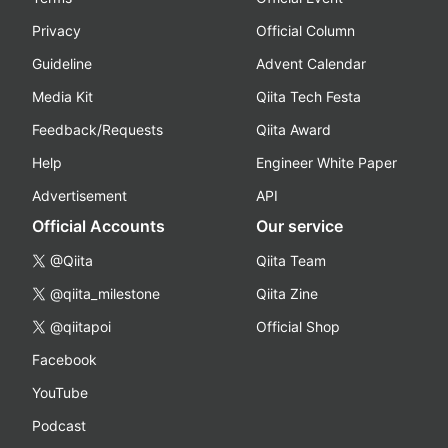
Privacy
Official Column
Guideline
Advent Calendar
Media Kit
Qiita Tech Festa
Feedback/Requests
Qiita Award
Help
Engineer White Paper
Advertisement
API
Official Accounts
Our service
@Qiita
Qiita Team
@qiita_milestone
Qiita Zine
@qiitapoi
Official Shop
Facebook
YouTube
Podcast