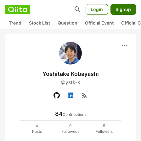
search
Login
Signup
Trend
Stock List
Question
Official Event
Official
more_horiz
Yoshitake Kobayashi
@ystk-k
rss_feed
84
Contributions
4
0
5
Posts
Followees
Followers