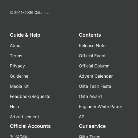
© 2011-
2026
Qiita Inc.
Guide & Help
Contents
About
Release Note
Terms
Official Event
Privacy
Official Column
Guideline
Advent Calendar
Media Kit
Qiita Tech Festa
Feedback/Requests
Qiita Award
Help
Engineer White Paper
Advertisement
API
Official Accounts
Our service
@Qiita
Qiita Team