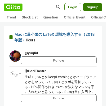
search
Login
Signup
Trend
Stock List
Question
Official Event
Official
Mac に最小限の LaTeX 環境を導入する（2018
年版）
likers
@
yuqlid
Follow
@
HoriThe3rd
生成モデルとかDeepLearningとかハードウェア
とかをやっていて，細々とラボを運営してい
る．HPC関係も好きでいつか強力なマシンを手
に入れたいと思っている．Rustは常に入門中．
Follow