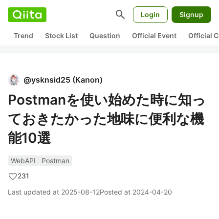
search
Login
Signup
Trend
Stock List
Question
Official Event
Official
@
ysknsid25
(
Kanon
)
Postmanを使い始めた時に知っ
ておきたかった地味に便利な機
能10選
WebAPI
Postman
231
Last updated at
2025-08-12
Posted at
2024-04-20