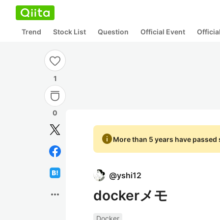
Trend
Stock List
Question
Official Event
Offici
1
0
info
More than 5 years have passed s
@
yshi12
dockerメモ
more_horiz
Docker