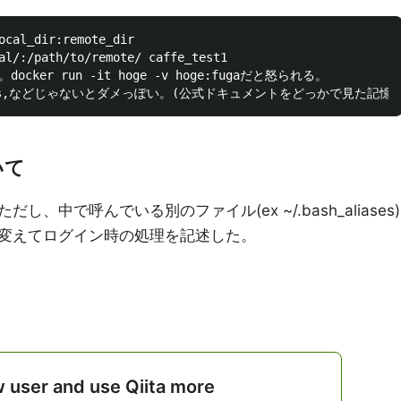
_dir:remote_dir

al/:/path/to/remote/ caffe_test1

er run -it hoge -v hoge:fugaだと怒られる。

いて
中で呼んでいる別のファイル(ex ~/.bash_aliases)
変えてログイン時の処理を記述した。
w user and use Qiita more