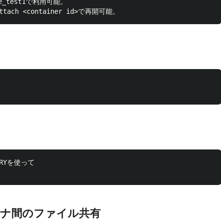
fe_test1で利用可能。

ORYを使って

ンテナ間のファイル共有