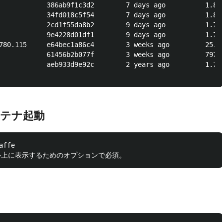
            386ab9f1c3d2        7 days ago          1.85 
            34fd018c5f54        7 days ago          1.83 
            2cd1f55da8b2        9 days ago          1.78 
            9e4228d01df1        9 days ago          1.78 
780.115     e64bec1a86c4        3 weeks ago         25.8 
            61456b2b077f        3 weeks ago         797 M
            aeb933d9e92c        2 years ago         1.76 
ンテナ起動
ffe
