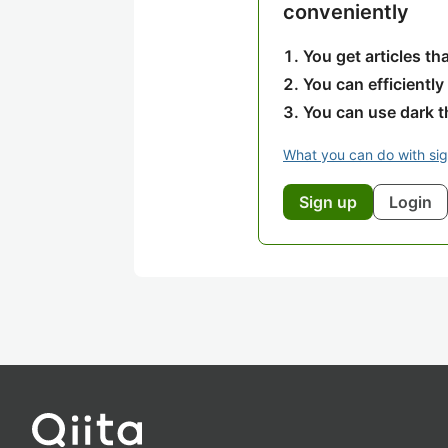
conveniently
You get articles t
You can efficiently
You can use dark 
What you can do with si
Sign up
Login