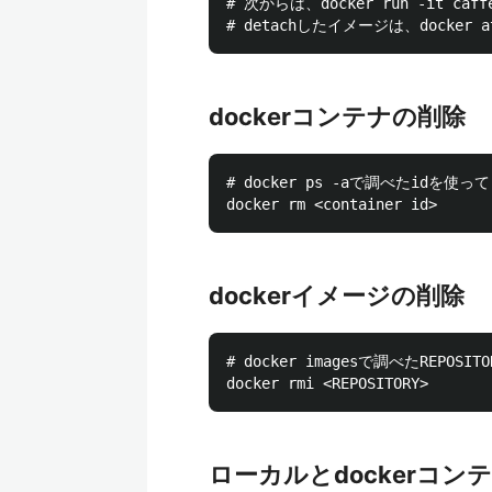
# 次からは、docker run -it caf
dockerコンテナの削除
# docker ps -aで調べたidを使って

dockerイメージの削除
# docker imagesで調べたREPOSIT
ローカルとdockerコ