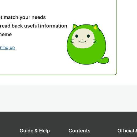
hat match your needs
 read back useful information
theme
gning up
Guide & Help
Contents
Official