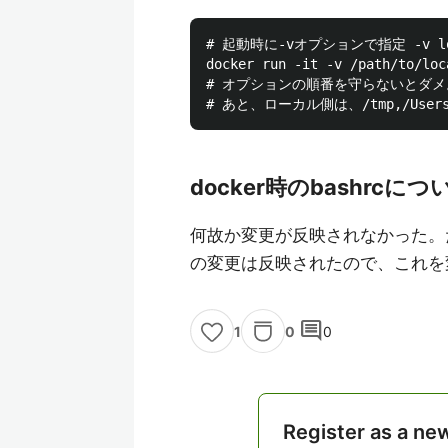
# 起動時に-vオプションで指定 -v local
docker run -it -v /path/to/loc
# オプションの順番を守らないとダメ。dock
docker時のbashrcにつ
何故か変更が反映されなかった。ただし、
の変更は反映されたので、これを
comment
0
0
1
Register as a ne