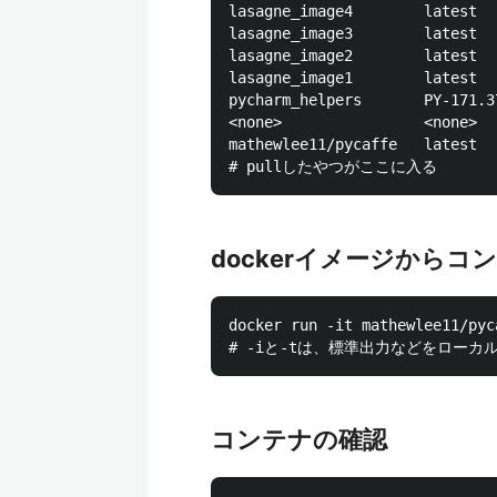
lasagne_image4        latest  
lasagne_image3        latest  
lasagne_image2        latest  
lasagne_image1        latest  
pycharm_helpers       PY-171.3
<none>                <none>  
mathewlee11/pycaffe   latest  
dockerイメージからコ
docker run -it mathewlee11/pyca
コンテナの確認