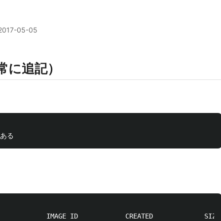
2017-05-05
（常に追記）
            IMAGE ID            CREATED             SIZE
