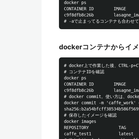
docker ps

CONTAINER ID        IMAGE     
c9f8dfb8c26b        lasagne_im
dockerコンテナからイ
# docker上で作業した後、CTRL-p+C
# コンテナIDを確認

docker ps

CONTAINER ID        IMAGE     
c9f8dfb8c26b        lasagne_im
# docker commit。使い方は、docker c
docker commit -m 'caffe_work' 
sha256:b2a54bfcff38534b586f569
# 保存したイメージを確認

docker images

REPOSITORY            TAG     
caffe_test1           latest  