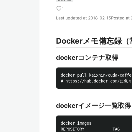
1
Last updated at
2018-02-15
Posted at
Dockerメモ備忘録
dockerコンテナ取得
docker pull kaixhin/cuda-caffe

dockerイメージ一覧取得
docker images

REPOSITORY            TAG     