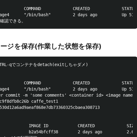
          COMMAND             CREATED             STATUS
age4      "/bin/bash"         2 days ago          Up 51 
メージを保存(作業した状態を保存)
TRL-qでコンテナをdetach(exitしちゃダメ)

          COMMAND             CREATED             STATUS
age4      "/bin/bash"         2 days ago          Up 51 
ommit -m 'some comments' <container id> <image name>

c9f8dfb8c26b caffe_test1

530d12a6ad9aeaf868e7db73360325cbaea308713

            IMAGE ID            CREATED             SIZE

            b2a54bfcff38        2 days ago          2.67 