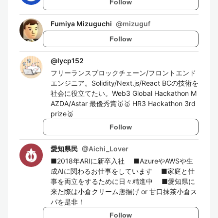
Follow
Fumiya Mizuguchi
@
mizuguf
Follow
@
lycp152
フリーランスブロックチェーン/フロントエンド
エンジニア。Solidity/Next.js/React BCの技術を
社会に役立てたい。Web3 Global Hackathon M
AZDA/Astar 最優秀賞🥇🥇 HR3 Hackathon 3rd
prize🥉
Follow
愛知県民
@
Aichi_Lover
■2018年ARIに新卒入社 ■AzureやAWSや生
成AIに関わるお仕事をしています ■家庭と仕
事を両立をするために日々精進中 ■愛知県に
来た際は小倉クリーム唐揚げ or 甘口抹茶小倉ス
パを是非！
Follow