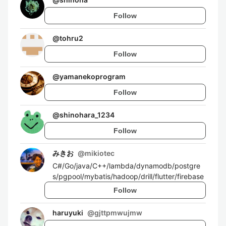
Follow
@
tohru2
Follow
@
yamanekoprogram
Follow
@
shinohara_1234
Follow
みきお
@
mikiotec
C#/Go/java/C++/lambda/dynamodb/postgre
s/pgpool/mybatis/hadoop/drill/flutter/firebase
Follow
haruyuki
@
gjttpmwujmw