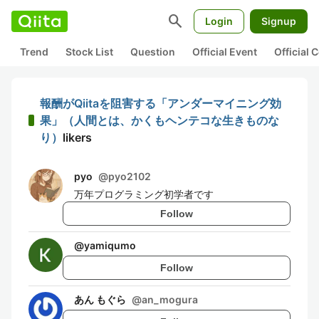
search
Login
Signup
Trend
Stock List
Question
Official Event
Official
報酬がQiitaを阻害する「アンダーマイニング効
果」（人間とは、かくもヘンテコな生きものな
り）
likers
pyo
@
pyo2102
万年プログラミング初学者です
Follow
@
yamiqumo
Follow
あん もぐら
@
an_mogura