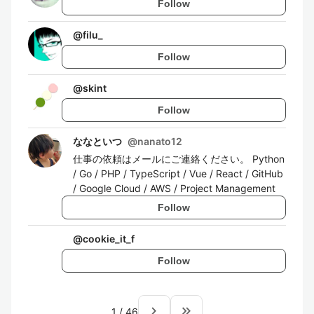
Follow
@
filu_
Follow
@
skint
Follow
ななといつ
@
nanato12
仕事の依頼はメールにご連絡ください。 Python
/ Go / PHP / TypeScript / Vue / React / GitHub
/ Google Cloud / AWS / Project Management
Follow
@
cookie_it_f
Follow
navigate_next
keyboard_double_arrow_right
1
/
46