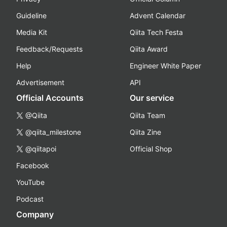
Guideline
Advent Calendar
Media Kit
Qiita Tech Festa
Feedback/Requests
Qiita Award
Help
Engineer White Paper
Advertisement
API
Official Accounts
Our service
@Qiita
Qiita Team
@qiita_milestone
Qiita Zine
@qiitapoi
Official Shop
Facebook
YouTube
Podcast
Company