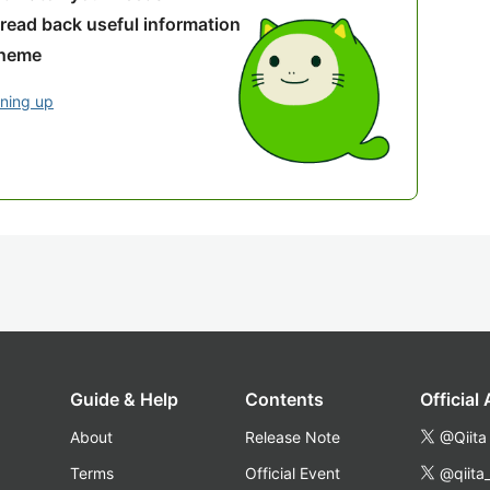
 read back useful information
theme
gning up
Guide & Help
Contents
Official
About
Release Note
@Qiita
Terms
Official Event
@qiita