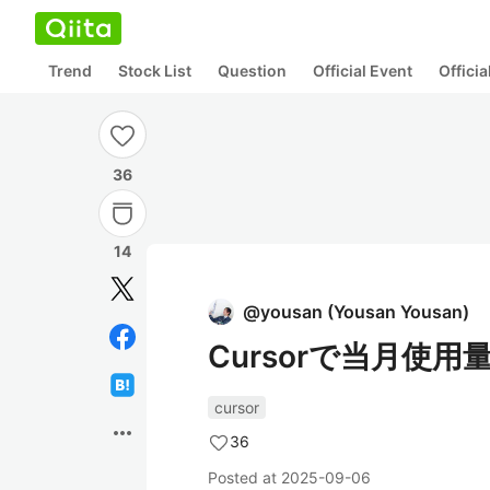
Trend
Stock List
Question
Official Event
Offici
36
14
@
yousan
(
Yousan Yousan
)
Cursorで当月使
cursor
more_horiz
36
Posted at
2025-09-06