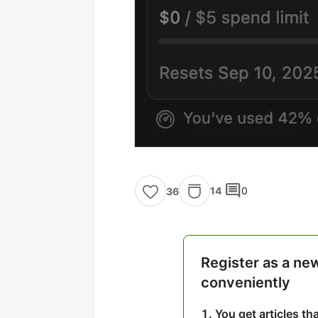
comment
14
0
36
Register as a ne
conveniently
You get articles t