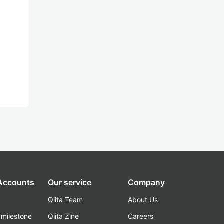
 Accounts
Our service
Company
Qiita Team
About Us
_milestone
Qiita Zine
Careers