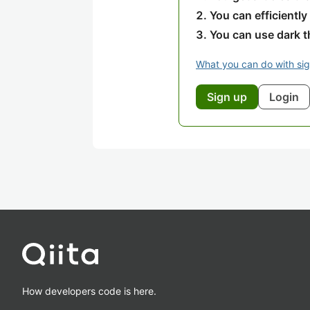
You can efficiently
You can use dark 
What you can do with si
Sign up
Login
How developers code is here.