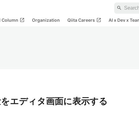
search
open_in_new
open_in_new
al Column
Organization
Qiita Careers
AI x Dev x Tea
用量をエディタ画面に表示する