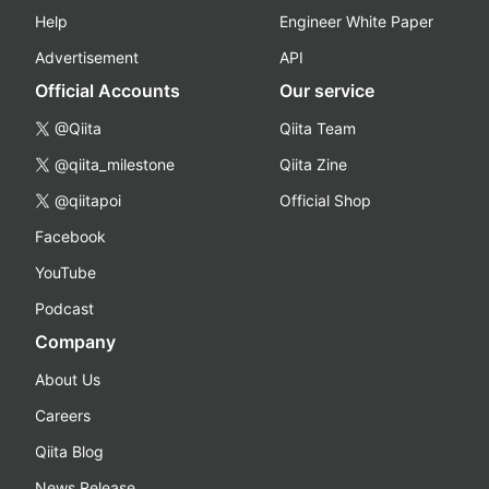
Help
Engineer White Paper
Advertisement
API
Official Accounts
Our service
@Qiita
Qiita Team
@qiita_milestone
Qiita Zine
@qiitapoi
Official Shop
Facebook
YouTube
Podcast
Company
About Us
Careers
Qiita Blog
News Release