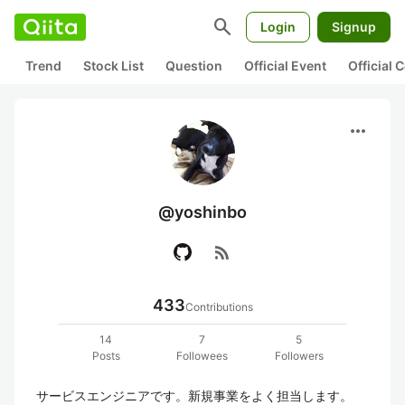
search
Login
Signup
Trend
Stock List
Question
Official Event
Official
more_horiz
@yoshinbo
rss_feed
433
Contributions
14
7
5
Posts
Followees
Followers
サービスエンジニアです。新規事業をよく担当します。