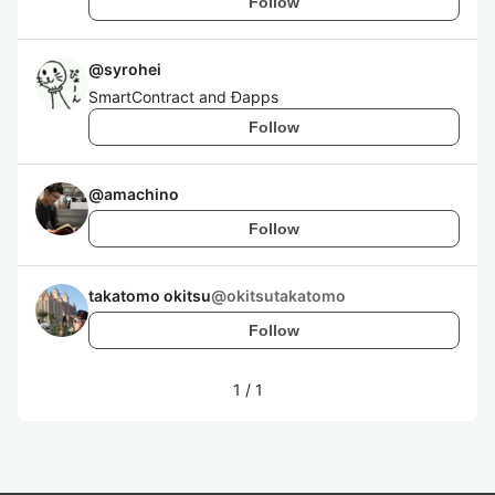
Follow
@
syrohei
SmartContract and Ɖapps
Follow
@
amachino
Follow
takatomo okitsu
@
okitsutakatomo
Follow
1
/
1