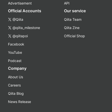
Advertisement
API
Official Accounts
Our service
@Qiita
Qiita Team
@qiita_milestone
Qiita Zine
@qiitapoi
Official Shop
Facebook
YouTube
Podcast
Company
About Us
Careers
Qiita Blog
News Release