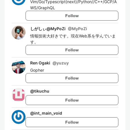
Vim/Go/Typescript(next)/Python//C++/GCP/A
WS/GraphQL
Follow
しがしぃ@MyPoZi
@
MyPoZi
情報技術大好きです。現在Web系を学んでいま
す。
Follow
Ren Ogaki
@
yuzuy
Gopher
Follow
@
tikuchu
Follow
@
int_main_void
Follow