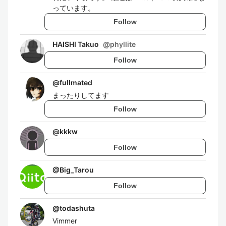
っています。
Follow
HAISHI Takuo
@
phyllite
Follow
@
fullmated
まったりしてます
Follow
@
kkkw
Follow
@
Big_Tarou
Follow
@
todashuta
Vimmer