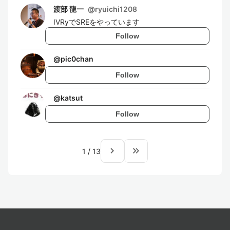
渡部 龍一
@
ryuichi1208
IVRyでSREをやっています
Follow
@
pic0chan
Follow
@
katsut
Follow
navigate_next
keyboard_double_arrow_right
1
/
13