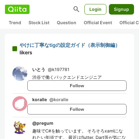
search
Login
Signup
Trend
Stock List
Question
Official Event
Official
やけに丁寧なtigの設定ガイド（表示制御編）
likers
いとう
@
k197781
渋谷で働くバックエンドエンジニア
Follow
koralle
@
koralle
Follow
@
pregum
趣味でC#を触っています。 そろそろxamlにな
れたい年頃です。 最近はflutter, Dart等が気にな