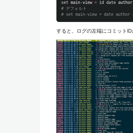
set 
main-view 
=
id date 
author
# デフォルト
# set main-view = date author 
すると、ログの左端にコミットI