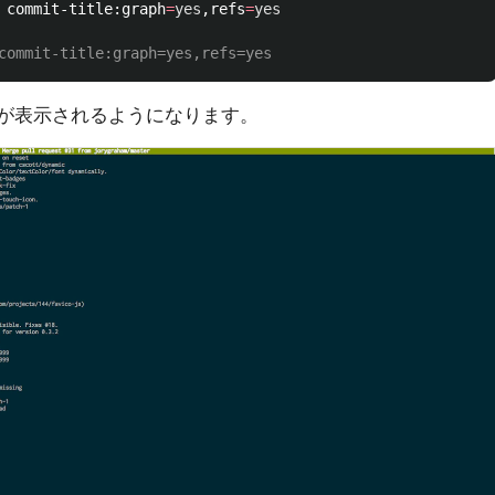
 commit-title:graph
=
yes
,refs
=
yes
commit-title:graph=yes,refs=yes
Dが表示されるようになります。