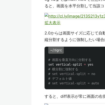
ると、画面を水平分割して当該コミ
拡大表示
2.0からは画面サイズに応じて
縦分割するように強制したい場合
~/.tigrc
# 画面を垂直方向に分割する
set 
vertical-split 
=
yes
# 横分割に強制する
# set vertical-split = no
# デフォルト値
# set vertical-split = auto
すると、diff表示が常に画面の