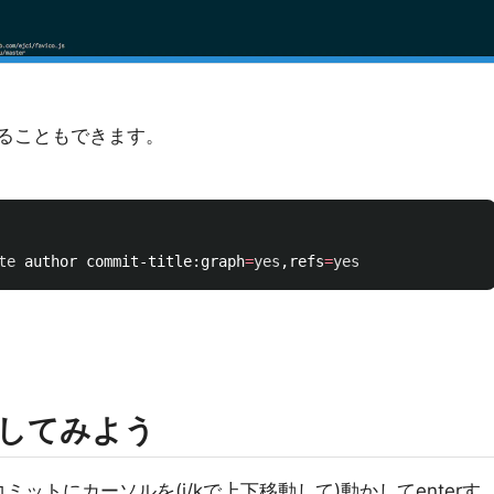
えることもできます。
te 
author commit-title:graph
=
yes
,refs
=
yes
してみよう
任意のコミットにカーソルを(j/kで上下移動して)動かしてenterす