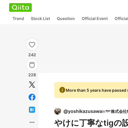
Trend
Stock List
Question
Official Event
Offici
242
228
info
More than 5 years have passed s
@
yoshikazusawa
in
やけに丁寧なtig
more_horiz