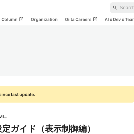
search
open_in_new
open_in_new
al Column
Organization
Qiita Careers
AI x Dev x Tea
ince last update.
株式会社MIXI
の設定ガイド（表示制御編）