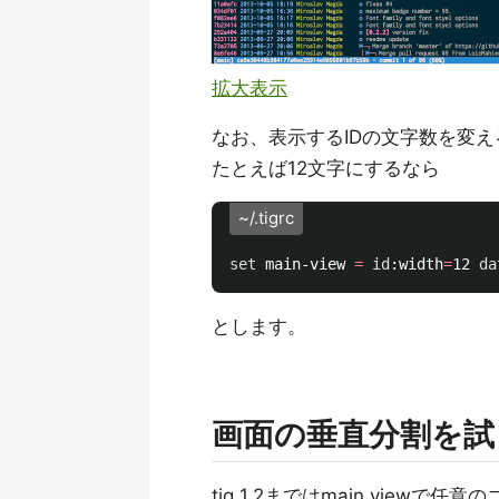
拡大表示
なお、表示するIDの文字数を変
たとえば12文字にするなら
~/.tigrc
set 
main-view 
=
id
:width
=
12 
da
とします。
画面の垂直分割を試
tig 1.2まではmain viewで