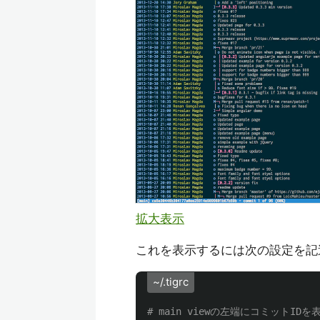
拡大表示
これを表示するには次の設定を記
~/.tigrc
# main viewの左端にコミットIDを