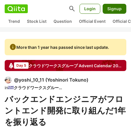
search
Login
Signup
Trend
Stock List
Question
Official Event
Official
info
More than 1 year has passed since last update.
クラウドワークスグループ
Advent Calendar
2024
Day 5
@
yoshi_10_11
(
Yoshinori Tokuno
)
in
クラウドワークスグループ
バックエンドエンジニアがフロ
ントエンド開発に取り組んだ1年
を振り返る