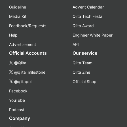
Guideline
Advent Calendar
Media Kit
Qiita Tech Festa
Feedback/Requests
Qiita Award
Help
Engineer White Paper
Advertisement
API
Official Accounts
Our service
@Qiita
Qiita Team
@qiita_milestone
Qiita Zine
@qiitapoi
Official Shop
Facebook
YouTube
Podcast
Company