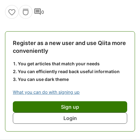
comment
0
Register as a new user and use Qiita more
conveniently
You get articles that match your needs
You can efficiently read back useful information
You can use dark theme
What you can do with signing up
Sign up
Login