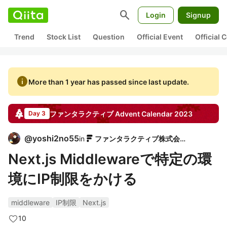
search
Login
Signup
Trend
Stock List
Question
Official Event
Official
info
More than 1 year has passed since last update.
ファンタラクティブ
Advent Calendar
2023
Day 3
@
yoshi2no55
in
ファンタラクティブ株式会社
Next.js Middlewareで特定の環
境にIP制限をかける
middleware
IP制限
Next.js
10