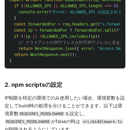
if 
(
!
ALLOWED_IPS
||
ALLOWED_IPS
.
length
===
0
)
{
console
.
error
(
"
Error: ALLOWED_IPS が設定されてい
}
const
forwardedFor
=
req
.
headers
.
get
(
"
x-forwarded-
const
ip
=
forwardedFor
?
forwardedFor
.
split
(
"
,
"
).
if 
(
!
ip
||
!
ALLOWED_IPS
.
includes
(
ip
))
// クライアントのIPアドレスが許可IPアドレスに含まれ
return
NextResponse
.
json
({
error
:
"
Access Denied
return
NextResponse
.
next
();
}
2. npm scriptsの設定
IP制限を特定の環境でのみ使用したい場合、環境変数を設
定してbuild時の処理を分けることができます。以下は環
境変数
を設定し、
REQUIRES_MIDDLEWARE
がfalseの時は
REQUIRES_MIDDLEWARE
src/middleware.ts
が削除されるようにしています。