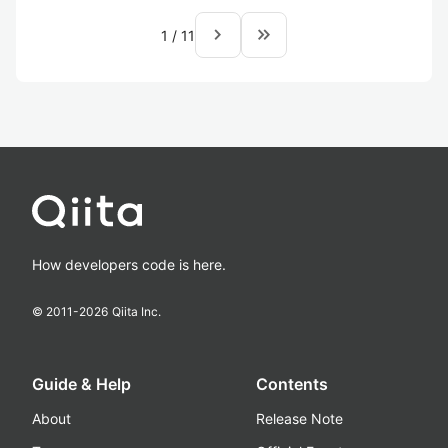
navigate_next
keyboard_double_arrow_right
1
/
11
How developers code is here.
© 2011-
2026
Qiita Inc.
Guide & Help
Contents
About
Release Note