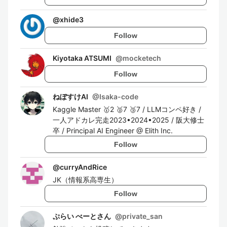
@
xhide3
Follow
Kiyotaka ATSUMI
@
mocketech
Follow
ねぼすけAI
@
Isaka-code
Kaggle Master 🥇2 🥈7 🥉7 / LLMコンペ好き /
一人アドカレ完走2023•2024•2025 / 阪大修士
卒 / Principal AI Engineer @ Elith Inc.
Follow
@
curryAndRice
JK（情報系高専生）
Follow
ぷらい べーとさん
@
private_san