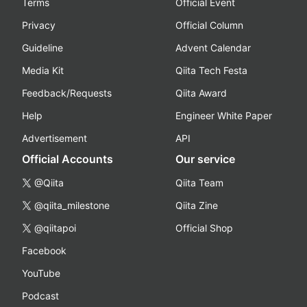
Terms
Official Event
Privacy
Official Column
Guideline
Advent Calendar
Media Kit
Qiita Tech Festa
Feedback/Requests
Qiita Award
Help
Engineer White Paper
Advertisement
API
Official Accounts
Our service
@Qiita
Qiita Team
@qiita_milestone
Qiita Zine
@qiitapoi
Official Shop
Facebook
YouTube
Podcast