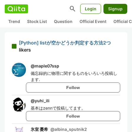
search
Login
Signup
Trend
Stock List
Question
Official Event
Official
[Python] listが空かどうか判定する方法2つ
likers
@
maple07ssp
備忘録的に物理に関するものをいろいろ投稿し
ます.
Follow
@
yuhi_ili
基本はzennで投稿してます。
Follow
氷室 憂希
@
albina_sputnik2