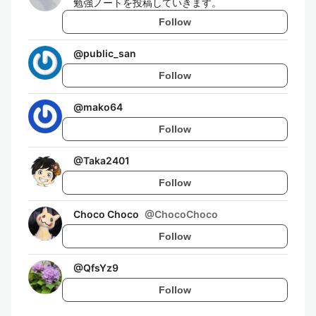
勉強ノートを投稿していきます。
Follow
@
public_san
Follow
@
mako64
Follow
@
Taka2401
Follow
Choco Choco
@
ChocoChoco
Follow
@
QfsYz9
Follow