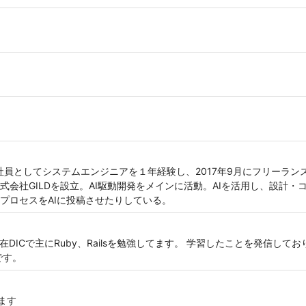
会社員としてシステムエンジニアを１年経験し、2017年9月にフリーラ
株式会社GILDを設立。AI駆動開発をメインに活動。AIを活用し、設計
プロセスをAIに投稿させたりしている。
DICで主にRuby、Railsを勉強してます。 学習したことを発信し
です。
います