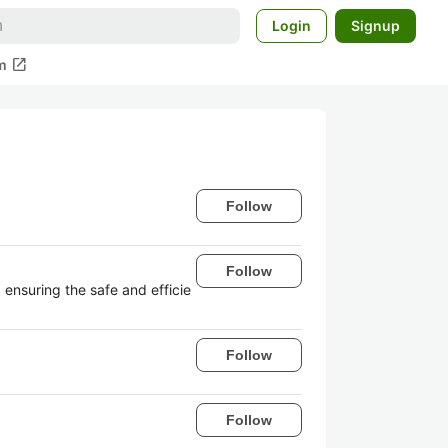
Login
Signup
open_in_new
m
Follow
Follow
 ensuring the safe and efficie
Follow
Follow