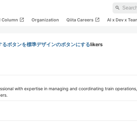
search
open_in_new
open_in_new
al Column
Organization
Qiita Careers
AI x Dev x Tea
ードするボタンを標準デザインのボタンにする
likers
essional with expertise in managing and coordinating train operations,
ers.