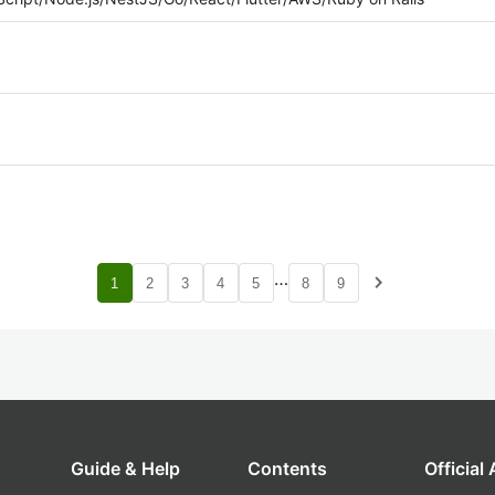
…
navigate_next
1
2
3
4
5
8
9
Guide & Help
Contents
Official