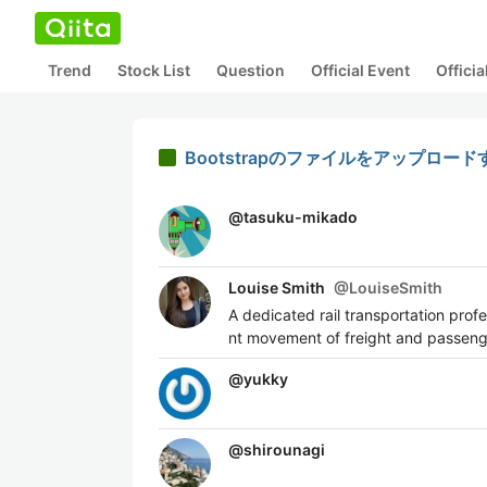
Trend
Stock List
Question
Official Event
Offici
Bootstrapのファイルをアップロ
@
tasuku-mikado
Louise Smith
@
LouiseSmith
A dedicated rail transportation prof
nt movement of freight and passeng
@
yukky
@
shirounagi