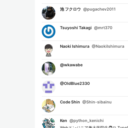
池 フクロウ
@
pugachev2011
Tsuyoshi Takagi
@
mrt370
Naoki Ishimura
@
NaokiIshimura
@
wkawabe
@
OldBlue2330
Code Shin
@
Shin-sibainu
Ken
@
python_kenichi
Webエンジニア兼大学院生🧑‍💻 TypeScript/