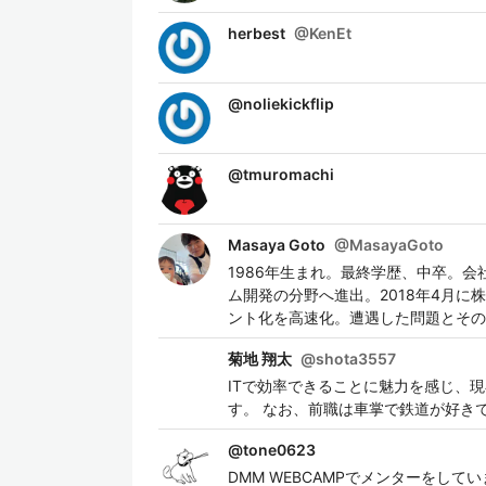
herbest
@
KenEt
@
noliekickflip
@
tmuromachi
Masaya Goto
@
MasayaGoto
1986年生まれ。最終学歴、中卒。
ム開発の分野へ進出。2018年4月に
ント化を高速化。遭遇した問題とその
菊地 翔太
@
shota3557
ITで効率できることに魅力を感じ、現在
す。 なお、前職は車掌で鉄道が好き
@
tone0623
DMM WEBCAMPでメンターをして