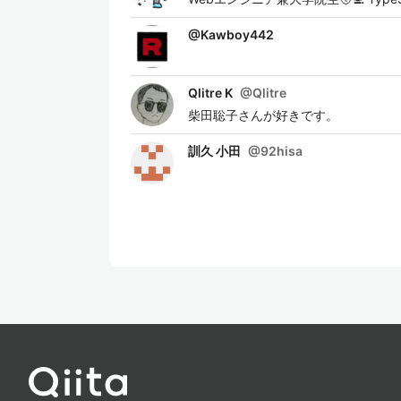
@
Kawboy442
Qlitre K
@
Qlitre
柴田聡子さんが好きです。
訓久 小田
@
92hisa