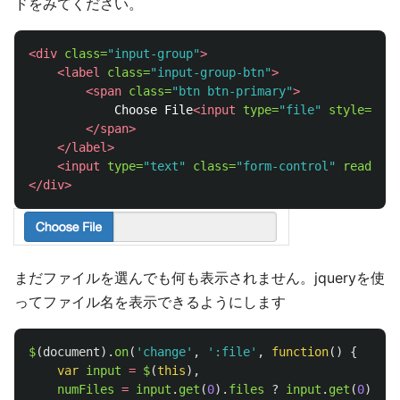
ドをみてください。
<div
class=
"input-group"
>
<label
class=
"input-group-btn"
>
<span
class=
"btn btn-primary"
>
            Choose File
<input
type=
"file"
style=
"dis
</span>
</label>
<input
type=
"text"
class=
"form-control"
readonly
</div>
まだファイルを選んでも何も表示されません。jqueryを使
ってファイル名を表示できるようにします
$
(
document
).
on
(
'
change
'
,
'
:file
'
,
function
()
{
var
input
=
$
(
this
),
numFiles
=
input
.
get
(
0
).
files
?
input
.
get
(
0
).
fil