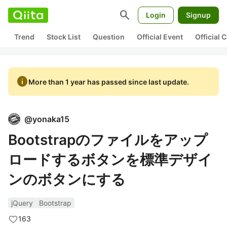
search
Login
Signup
Trend
Stock List
Question
Official Event
Official
info
More than 1 year has passed since last update.
@
yonaka15
Bootstrapのファイルをアップ
ロードするボタンを標準デザイ
ンのボタンにする
jQuery
Bootstrap
163