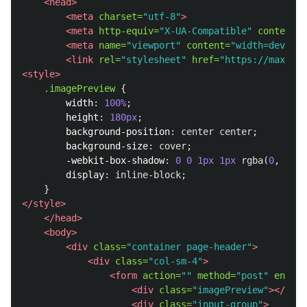
<head>
<meta
charset=
"utf-8"
>
<meta
http-equiv=
"X-UA-Compatible"
content=
"
<meta
name=
"viewport"
content=
"width=device-
<link
rel=
"stylesheet"
href=
"https://maxcdn.
<style>
.imagePreview
{
width
:
100%
;
height
:
180px
;
background-position
:
center
center
;
background-size
:
cover
;
-webkit-box-shadow
:
0
0
1px
1px
rgba
(
0
,
0
,
0
display
:
inline-block
;
}
</style>
</head>
<body>
<div
class=
"container page-header"
>
<div
class=
"col-sm-4"
>
<form
action=
""
method=
"post"
enctyp
<div
class=
"imagePreview"
></div>
<div
class=
"input-group"
>