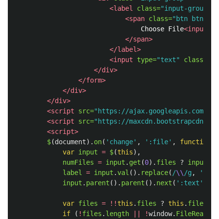
<label
class=
"input-group-bt
<span
class=
"btn btn-pri
                                Choose File
<input
ty
</span>
</label>
<input
type=
"text"
class=
"fo
</div>
</form>
</div>
</div>
<script 
src=
"https://ajax.googleapis.com/aja
<script 
src=
"https://maxcdn.bootstrapcdn.com
<script>
$
(
document
).
on
(
'
change
'
,
'
:file
'
,
function
()
var
input
=
$
(
this
),
numFiles
=
input
.
get
(
0
).
files
?
input
.
ge
label
=
input
.
val
().
replace
(
/
\\
/g
,
'
/
'
).
input
.
parent
().
parent
().
next
(
'
:text
'
).
va
var
files
=
!!
this
.
files
?
this
.
files
:
if 
(
!
files
.
length
||
!
window
.
FileReader
)