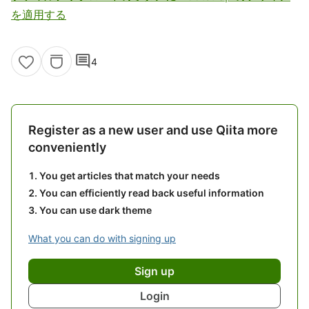
を適用する
comment
4
Register as a new user and use Qiita more
conveniently
You get articles that match your needs
You can efficiently read back useful information
You can use dark theme
What you can do with signing up
Sign up
Login