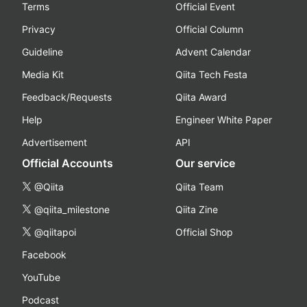
Terms
Official Event
Privacy
Official Column
Guideline
Advent Calendar
Media Kit
Qiita Tech Festa
Feedback/Requests
Qiita Award
Help
Engineer White Paper
Advertisement
API
Official Accounts
Our service
@Qiita
Qiita Team
@qiita_milestone
Qiita Zine
@qiitapoi
Official Shop
Facebook
YouTube
Podcast