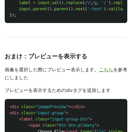
label
=
input
.
val
().
replace
(
/
\\
/g
,
'
/
'
).
replace
(
input
.
parent
().
parent
().
next
(
'
:text
'
).
val
(
label
)
});
おまけ：プレビューを表示する
画像を選択した際にプレビュー表示します。
こちら
を参考
にしました
プレビューを表示するためのdivタグを追加します
<div
class=
"imagePreview"
></div>
<div
class=
"input-group"
>
<label
class=
"input-group-btn"
>
<span
class=
"btn btn-primary"
>
            Choose File
<input
type=
"file"
style=
"dis