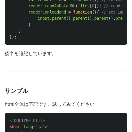
reader
.
readAsDataURL
(
files
[
0
]);
// read the 
reader
.
onloadend
=
function
(){
// set image 
input
.
parent
().
parent
().
parent
().
prev
(
'
.
}
}
});
後半を追記しています。
サンプル
html全体は下記です。試してみてください
<!DOCTYPE html>
<html
lang=
"ja"
>