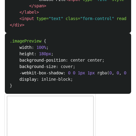
</span>
</label>
<input
type=
"text"
class=
"form-control"
readonly
</div>
.imagePreview
{
width
:
100%
;
height
:
180px
;
background-position
:
center
center
;
background-size
:
cover
;
-webkit-box-shadow
:
0
0
1px
1px
rgba
(
0
,
0
,
0
,
.3
display
:
inline-block
;
}