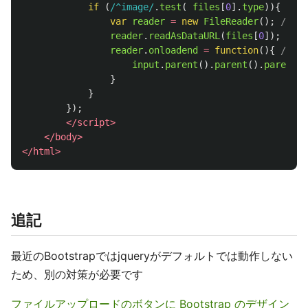
if 
(
/^image/
.
test
(
files
[
0
].
type
)){
// o
var
reader
=
new
FileReader
();
// in
reader
.
readAsDataURL
(
files
[
0
]);
// r
reader
.
onloadend
=
function
(){
// se
input
.
parent
().
parent
().
parent
()
}
}
});
</script>
</body>
</html>
追記
最近のBootstrapではjqueryがデフォルトでは動作しない
ため、別の対策が必要です
ファイルアップロードのボタンに Bootstrap のデザイン