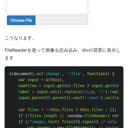
こうなります。
FileReaderを使って画像を読み込み、divの背景に表示し
ます
$
(
document
).
on
(
'
change
'
,
'
:file
'
,
function
()
{
var
input
=
$
(
this
),
numFiles
=
input
.
get
(
0
).
files
?
input
.
get
(
0
).
fil
label
=
input
.
val
().
replace
(
/
\\
/g
,
'
/
'
).
replace
(
input
.
parent
().
parent
().
next
(
'
:text
'
).
val
(
label
)
var
files
=
!!
this
.
files
?
this
.
files
:
[];
if 
(
!
files
.
length
||
!
window
.
FileReader
)
return
;
if 
(
/^image/
.
test
(
files
[
0
].
type
)){
// only imag
var
reader
=
new
FileReader
();
// instance o