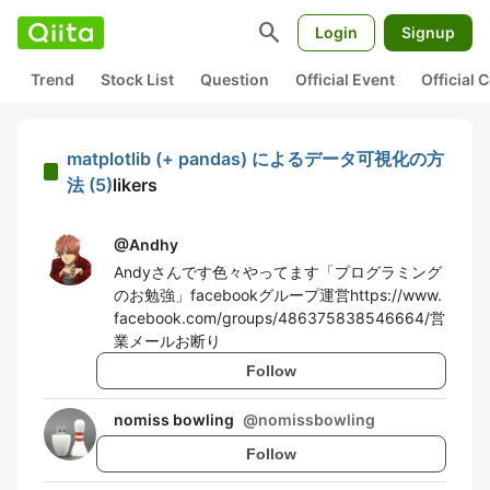
search
Login
Signup
Trend
Stock List
Question
Official Event
Official
matplotlib (+ pandas) によるデータ可視化の方
法 (5)
likers
@
Andhy
Andyさんです色々やってます「プログラミング
のお勉強」facebookグループ運営https://www.
facebook.com/groups/486375838546664/営
業メールお断り
Follow
nomiss bowling
@
nomissbowling
Follow