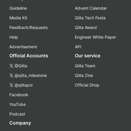
Guideline
Advent Calendar
Media Kit
Qiita Tech Festa
Feedback/Requests
Qiita Award
Help
Engineer White Paper
Advertisement
API
Official Accounts
Our service
@Qiita
Qiita Team
@qiita_milestone
Qiita Zine
@qiitapoi
Official Shop
Facebook
YouTube
Podcast
Company