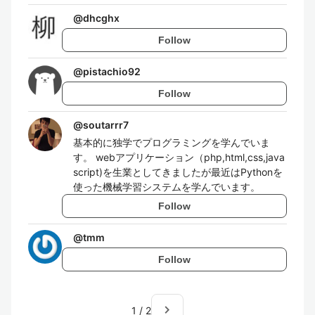
@
dhcghx
Follow
@
pistachio92
Follow
@
soutarrr7
基本的に独学でプログラミングを学んでいま
す。 webアプリケーション（php,html,css,java
script)を生業としてきましたが最近はPythonを
使った機械学習システムを学んでいます。
Follow
@
tmm
Follow
navigate_next
1
/
2