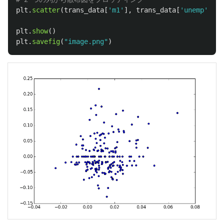
plt
.
scatter
(
trans_data
[
'
m1
'
],
trans_data
[
'
unemp
'
])
plt
.
show
()
plt
.
savefig
(
"
image.png
"
)