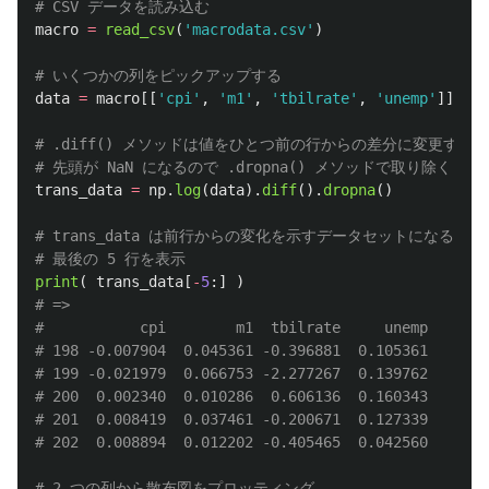
macro
=
read_csv
(
'
macrodata.csv
'
)
data
=
macro
[[
'
cpi
'
,
'
m1
'
,
'
tbilrate
'
,
'
unemp
'
]]
# .diff() メソッドは値をひとつ前の行からの差分に変更する

trans_data
=
np
.
log
(
data
).
diff
().
dropna
()
# trans_data は前行からの変化を示すデータセットになる

print
(
trans_data
[
-
5
:]
)
# =>

#           cpi        m1  tbilrate     unemp

# 198 -0.007904  0.045361 -0.396881  0.105361

# 199 -0.021979  0.066753 -2.277267  0.139762

# 200  0.002340  0.010286  0.606136  0.160343

# 201  0.008419  0.037461 -0.200671  0.127339
