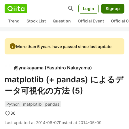
search
Login
Signup
Trend
Stock List
Question
Official Event
Official
info
More than 5 years have passed since last update.
@
ynakayama
(
Yasuhiro Nakayama
)
matplotlib (+ pandas) によるデ
ータ可視化の方法 (5)
Python
matplotlib
pandas
36
Last updated at
2014-08-07
Posted at
2014-05-09