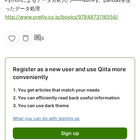
Pythonによるデータ分析入門――NumPy、pandasを使
ったデータ処理
http://www.oreilly.co.jp/books/9784873116556/
comment
0
Register as a new user and use Qiita more
conveniently
You get articles that match your needs
You can efficiently read back useful information
You can use dark theme
What you can do with signing up
Sign up