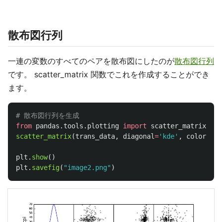
散布図行列
一連の変数のすべてのペアを散布図にしたのが
散布図行列
です。 scatter_matrix 関数でこれを作成することができ
ます。
from
pandas.tools.plotting
import
scatter_matrix
scatter_matrix
(
trans_data
,
diagonal
=
'
kde
'
,
color
=
'
k
'
plt
.
show
()
plt
.
savefig
(
"
image2.png
"
)