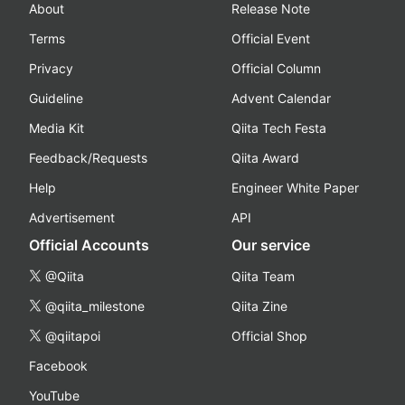
About
Release Note
Terms
Official Event
Privacy
Official Column
Guideline
Advent Calendar
Media Kit
Qiita Tech Festa
Feedback/Requests
Qiita Award
Help
Engineer White Paper
Advertisement
API
Official Accounts
Our service
@Qiita
Qiita Team
@qiita_milestone
Qiita Zine
@qiitapoi
Official Shop
Facebook
YouTube