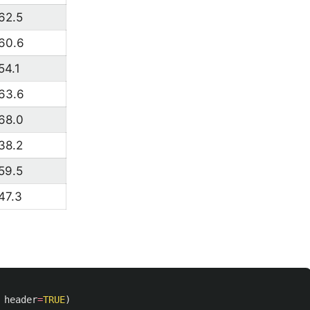
62.5
60.6
54.1
63.6
68.0
38.2
59.5
47.3
header
=
TRUE
)