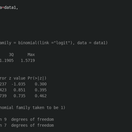
a
=
data1
,
amily = binomial(link ="logit"), data = data1)
    3Q      Max  
1.1905   1.5719  
ror z value Pr(>|z|)
237  -1.035    0.300
423   0.851    0.395
739   0.735    0.462
nomial family taken to be 1)
n 9  degrees of freedom
n 7  degrees of freedom