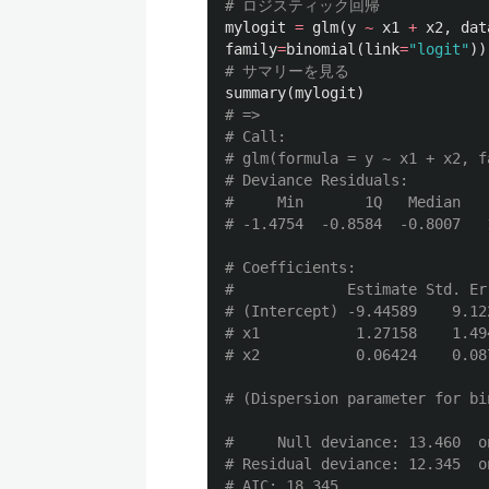
# ロジスティック回帰
mylogit
=
glm
(
y
~
x1
+
x2
,
dat
family
=
binomial
(
link
=
"logit"
))
# サマリーを見る
summary
(
mylogit
)
# =>
# Call:
# glm(formula = y ~ x1 + x2, f
# Deviance Residuals: 
#     Min       1Q   Median   
# -1.4754  -0.8584  -0.8007   
# Coefficients:
#             Estimate Std. Er
# (Intercept) -9.44589    9.12
# x1           1.27158    1.49
# x2           0.06424    0.08
# (Dispersion parameter for bi
#     Null deviance: 13.460  o
# Residual deviance: 12.345  o
# AIC: 18.345