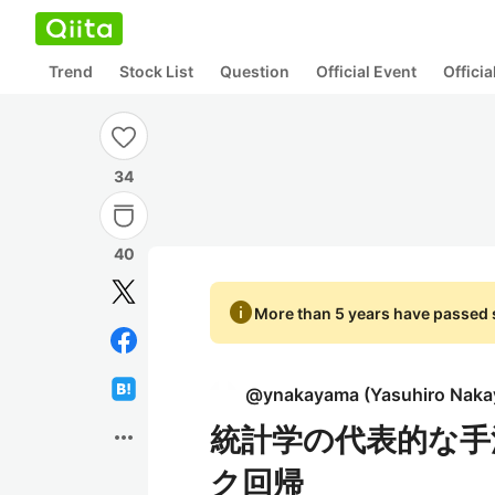
Trend
Stock List
Question
Official Event
Offici
34
40
info
More than 5 years have passed s
@
ynakayama
(
Yasuhiro Nak
統計学の代表的な手法
more_horiz
ク回帰