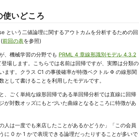
の使いどころ
 false という二値論理に関するアウトカムを分析するための回
(
前回の表
を参照)
が、機械学習の分野でも
PRML 4 章線形識別モデル 4.3.2
て登場します。こちらでは名前は回帰ですが、実際は分類の
ます。クラス C1 の事後確率が特徴ベクトル Φ の線形関
数として書けることを利用したモデルです。
と、ごく単純な線形回帰である単回帰分析では直線に回帰
ジが対数オッズにもとづいた曲線となるところに特徴があ
の人は一度でも来店したことがあるかどうか」「この会員
に 0 か 1 かで表現できる論理だったりすることが多いで