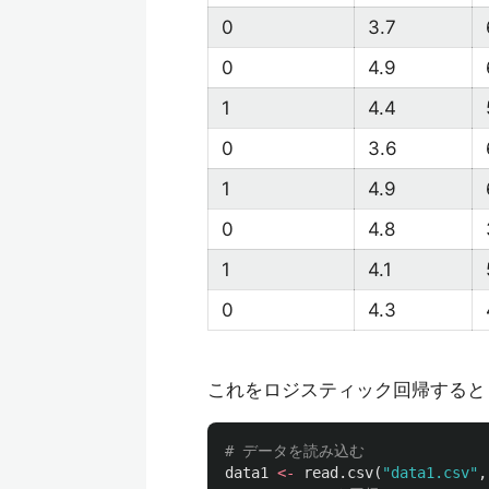
0
3.7
0
4.9
1
4.4
0
3.6
1
4.9
0
4.8
1
4.1
0
4.3
これをロジスティック回帰すると
# データを読み込む
data1
<-
read.csv
(
"data1.csv"
,