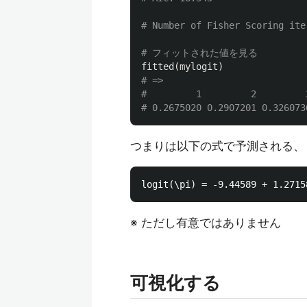
# Number of Fisher Scoring ite
# フィットされた値を見る
fitted
(
mylogit
)
# =>
#         1         2         
# 0.2675020 0.2907201 0.326073
つまりは以下の式で予測される、
※ ただし有意ではありません
可視化する