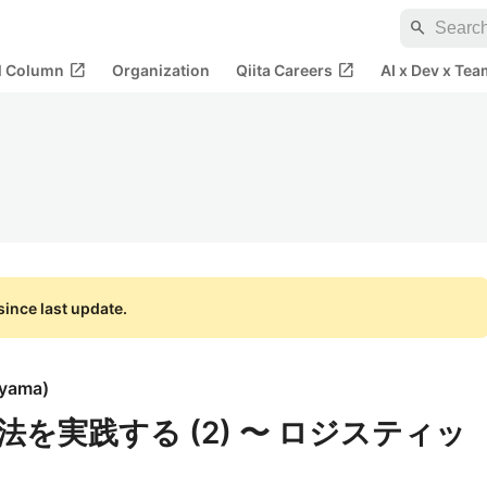
search
open_in_new
open_in_new
al Column
Organization
Qiita Careers
AI x Dev x Tea
ince last update.
ayama
)
を実践する (2) 〜 ロジスティッ