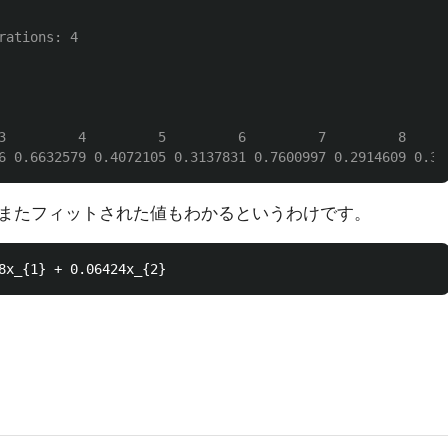
rations: 4
3         4         5         6         7         8     
6 0.6632579 0.4072105 0.3137831 0.7600997 0.2914609 0.39
またフィットされた値もわかるというわけです。