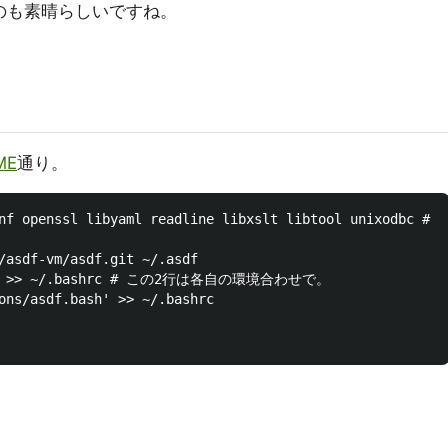
のも素晴らしいですね。
ME
通り。
oconf openssl libyaml readline libxslt libtool unix
/asdf-vm/asdf.git ~/.asdf

.sh' >> ~/.bashrc # この2行は各自の環境合わせで。

ons/asdf.bash' >> ~/.bashrc
