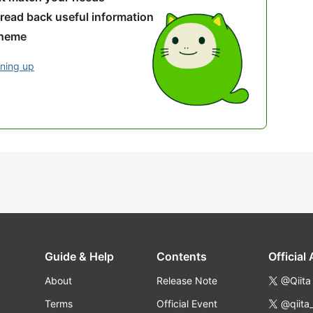
 read back useful information
theme
gning up
Guide & Help
Contents
Official
About
Release Note
@Qiita
Terms
Official Event
@qiita