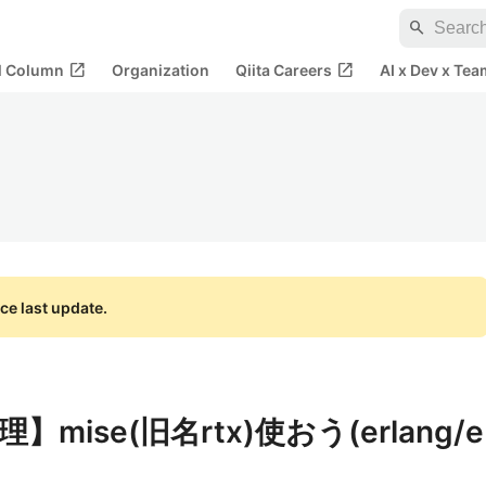
search
open_in_new
open_in_new
al Column
Organization
Qiita Careers
AI x Dev x Tea
ce last update.
ise(旧名rtx)使おう(erlang/e