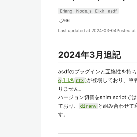
Erlang
Node.js
Elixir
asdf
66
Last updated at
2024-03-04
Posted at
2024年3月追記
asdfのプラグインと互換性を
(旧名
)
が登場しており、筆
e
rtx
りません。
バージョン切替をshim scri
ており、
と組み合わせて
direnv
す。