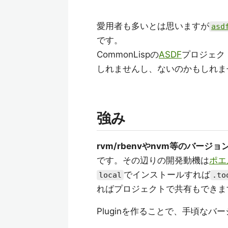
愛用者も多いとは思いますが
asd
です。
CommonLispの
ASDF
プロジェク
しれませんし、ないのかもしれま
強み
rvm/rbenvやnvm等のバー
です。その辺りの開発動機は
ポエ
でインストールすれば
local
.to
ればプロジェクトで共有もできま
Pluginを作ることで、手頃な