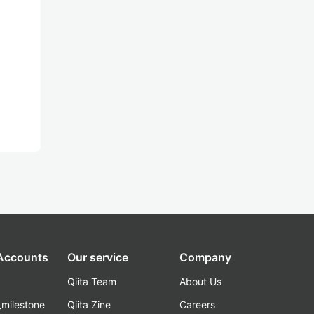
 Accounts
Our service
Company
Qiita Team
About Us
_milestone
Qiita Zine
Careers