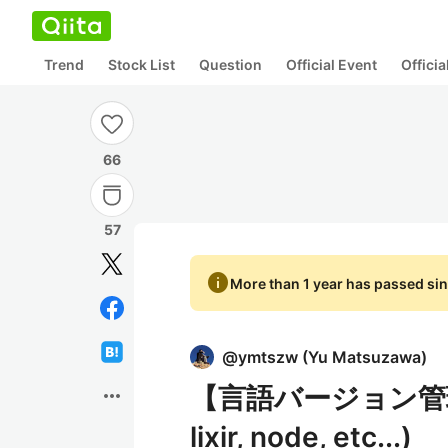
Trend
Stock List
Question
Official Event
Offici
66
57
info
More than 1 year has passed sin
@
ymtszw
(
Yu Matsuzawa
)
【言語バージョン管理】m
more_horiz
lixir, node, etc...)