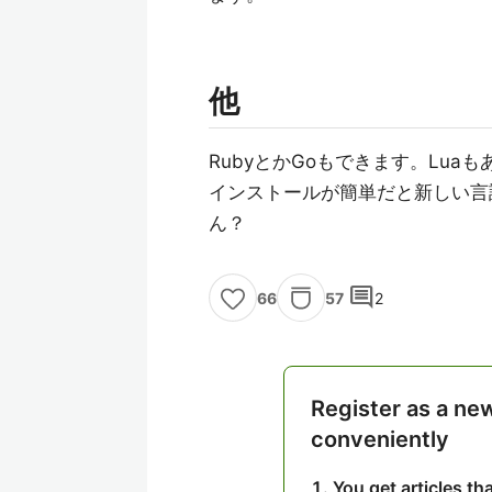
他
RubyとかGoもできます。Luaも
インストールが簡単だと新しい言
ん？
comment
57
2
66
Register as a ne
conveniently
You get articles t