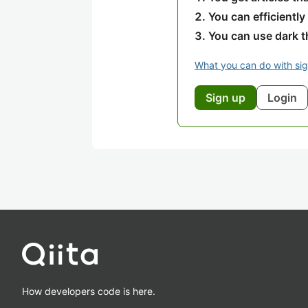
You can efficiently
You can use dark 
What you can do with si
Sign up
Login
How developers code is here.