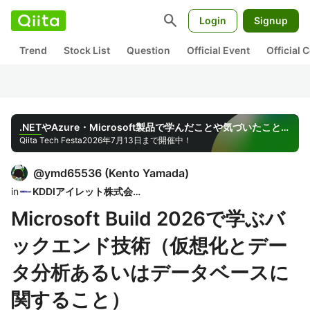
search
Login
Signup
Trend
Stock List
Question
Official Event
Official
.NETやAzure・Microsoft製品で学んだことや気づいたことを共有しよう
Qiita Tech Festa
2026年7月13日まで開催中！
@
ymd65536
(
Kento Yamada
)
in
KDDIアイレット株式会社
Microsoft Build 2026で学ぶバ
ックエンド技術（仮想化とデー
タ分析あるいはデータベースに
関すること）