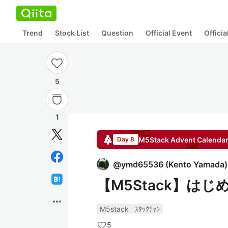
Trend
Stock List
Question
Official Event
Offici
5
1
M5Stack
Advent Calenda
Day 8
@
ymd65536
(
Kento Yamada
)
【M5Stack】はじ
more_horiz
M5stack
ｽﾀｯｸﾁｬﾝ
5