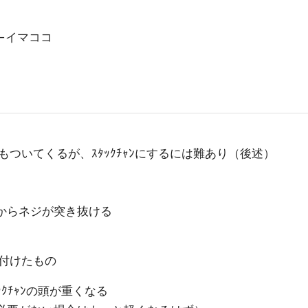
。←イマココ
ついてくるが、ｽﾀｯｸﾁｬﾝにするには難あり（後述）
画面からネジが突き抜ける
付けたもの
ﾀｯｸﾁｬﾝの頭が重くなる