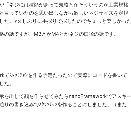
が「ネジには種類があって規格とかそういうのが工業規格
と言っていたのを思い出しながら欲しいネジサイズを定規
した。※久しぶりに手探りで探したのでちょっと楽しかっ
格の話ですが、M3とかM4とかネジの口径の話です。
meworkでｽﾀｯｸﾁｬﾝを作る予定だったので実際にコードを書いて
した。
tに指示を出して顔を作らせてみたらnanoFrameworkでアスキ
りの書き込みでｽﾀｯｸﾁｬﾝを作ることにしました。（まだ