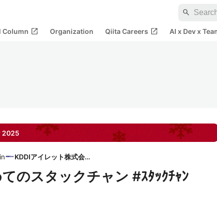
search
open_in_new
open_in_new
al Column
Organization
Qiita Careers
AI x Dev x Tea
r
2025
in
KDDIアイレット株式会社
めてのスタックチャン #ｽﾀｯｸﾁｬﾝ