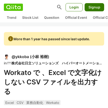
search
Login
Signup
Trend
Stock List
Question
Official Event
Official
info
More than 1 year has passed since last update.
@
ykkoba
(
小林 裕樹
)
in
株式会社日立ソリューションズ ハイパーオートメーションコミュニティ
Workato で 、Excel で文字化け
しない CSV ファイルを出力す
る
Excel
CSV
業務自動化
Workato