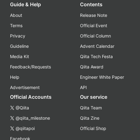
Guide & Help
Contents
About
Release Note
Terms
Official Event
Privacy
Official Column
Guideline
Advent Calendar
Media Kit
Qiita Tech Festa
Feedback/Requests
Qiita Award
Help
Engineer White Paper
Advertisement
API
Official Accounts
Our service
@Qiita
Qiita Team
@qiita_milestone
Qiita Zine
@qiitapoi
Official Shop
Facebook