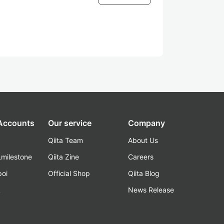
 Accounts
Our service
Company
Qiita Team
About Us
_milestone
Qiita Zine
Careers
poi
Official Shop
Qiita Blog
k
News Release