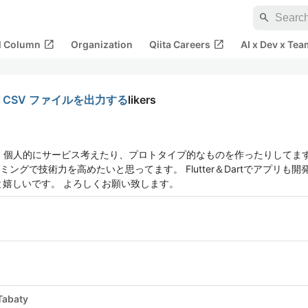
search
open_in_new
open_in_new
al Column
Organization
Qiita Careers
AI x Dev x Tea
ない CSV ファイルを出力する
likers
個人的にサービス考えたり、プロトタイプ的なものを作ったりしてます。 
ログラミングで技術力を高めたいと思ってます。 Flutter＆Dartでアプリ
と嬉しいです。 よろしくお願い致します。
Tabaty