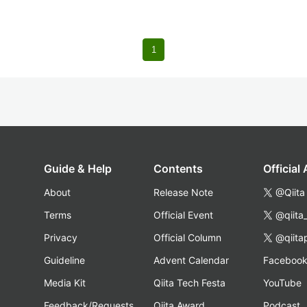
1
Guide & Help
Contents
Official
About
Release Note
@Qiita
Terms
Official Event
@qiita
Privacy
Official Column
@qiita
Guideline
Advent Calendar
Faceboo
Media Kit
Qiita Tech Festa
YouTube
Feedback/Requests
Qiita Award
Podcast