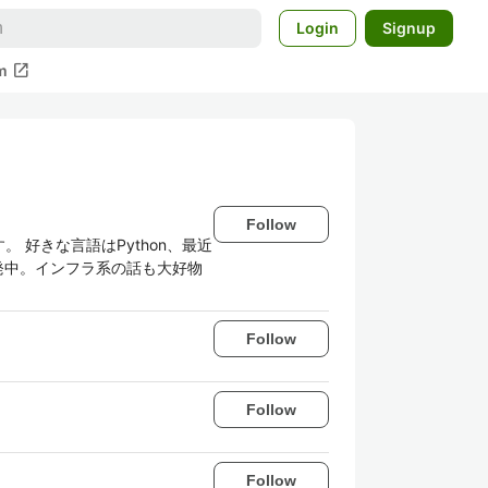
Login
Signup
open_in_new
m
Follow
好きな言語はPython、最近
も開発中。インフラ系の話も大好物
Follow
Follow
Follow