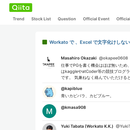
Trend
Stock List
Question
Official Event
Offici
Workato で 、Excel で文字化けし
Masahiro Okazaki
@
okapee0608
仕事でPGを書く機会はほぼ無いため、
はkaggleやatCoder等の競技プ
です。 気兼ねなく絡んでいただける
@
kapiblue
青いカピバラ、カピブルー。
@
kmasa908
Yuki Tabata (Workato K.K.)
@
Yuki