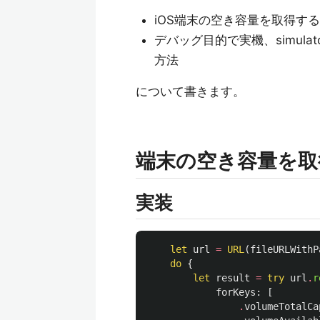
iOS端末の空き容量を取得す
デバッグ目的で実機、simul
方法
について書きます。
端末の空き容量を取
実装
let
url
=
URL
(
fileURLWithP
do
{
let
result
=
try
url
.
r
forKeys
:
[
.
volumeTotalCa