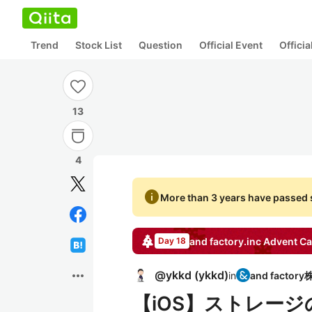
Trend
Stock List
Question
Official Event
Offici
13
4
info
More than 3 years have passed s
and factory.inc
Advent Ca
Day 18
more_horiz
@
ykkd
(
ykkd
)
in
【iOS】ストレージ