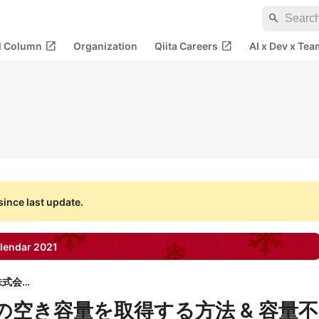
search
open_in_new
open_in_new
al Column
Organization
Qiita Careers
AI x Dev x Tea
ince last update.
lendar
2021
and factory株式会社
の空き容量を取得する方法 & 容量不