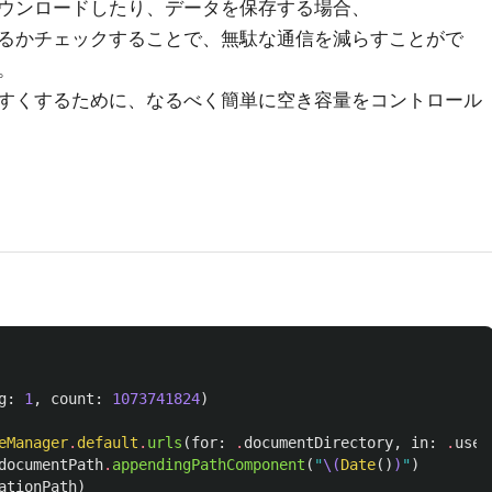
ウンロードしたり、データを保存する場合、
るかチェックすることで、無駄な通信を減らすことがで
。
すくするために、なるべく簡単に空き容量をコントロール
g
:
1
,
count
:
1073741824
)
eManager
.
default
.
urls
(
for
:
.
documentDirectory
,
in
:
.
user
documentPath
.
appendingPathComponent
(
"
\(
Date
()
)
"
)
ationPath
)