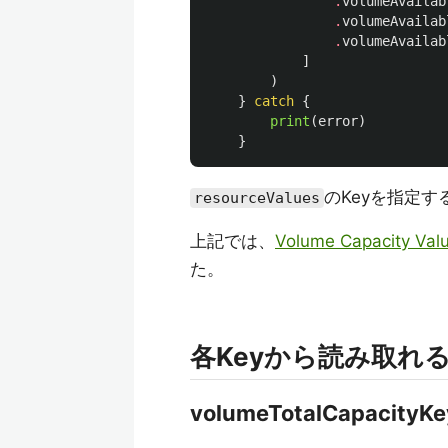
.
volumeAvailab
.
volumeAvailab
.
volumeAvailab
]
)
}
catch
{
print
(
error
)
}
のKeyを指定
resourceValues
上記では、
Volume Capacity Val
た。
各Keyから読み取れ
volumeTotalCapacityKe