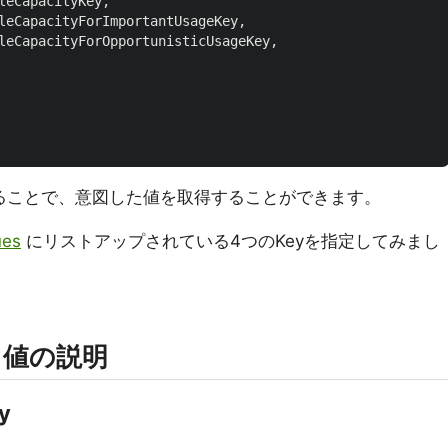
leCapacityKey
,
leCapacityForImportantUsageKey
,
leCapacityForOpportunisticUsageKey
,
することで、意図した値を取得することができます。
ues
にリストアップされている4つのKeyを指定してみまし
る値の説明
y