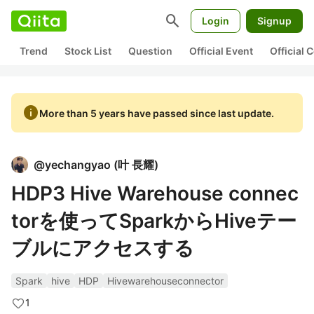
search
Login
Signup
Trend
Stock List
Question
Official Event
Official
info
More than 5 years have passed since last update.
@
yechangyao
(
叶 長耀
)
HDP3 Hive Warehouse connec
torを使ってSparkからHiveテー
ブルにアクセスする
Spark
hive
HDP
Hivewarehouseconnector
1