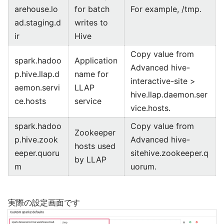
arehouse.lo
for batch
For example, /tmp.
ad.staging.d
writes to
ir
Hive
Copy value from
spark.hadoo
Application
Advanced hive-
p.hive.llap.d
name for
interactive-site >
aemon.servi
LLAP
hive.llap.daemon.ser
ce.hosts
service
vice.hosts.
spark.hadoo
Copy value from
Zookeeper
p.hive.zook
Advanced hive-
hosts used
eeper.quoru
sitehive.zookeeper.q
by LLAP
m
uorum.
実際の設定画面です