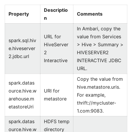
Descriptio
Property
Comments
n
In Ambari, copy the
URL for
value from Services
spark.sql.hiv
HiveServer
> Hive > Summary >
e.hiveserver
2
HIVESERVER2
2.jdbc.url
Interactive
INTERACTIVE JDBC
URL.
Copy the value from
spark.datas
hive.metastore.uris.
ource.hive.w
URI for
For example,
arehouse.m
metastore
thrift://mycluster-
etastoreUri
1.com:9083.
spark.datas
HDFS temp
ource.hive.w
directory