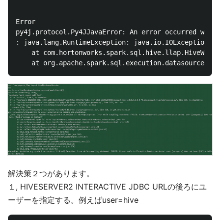
Error

py4j.protocol.Py4JJavaError: An error occurred while
: java.lang.RuntimeException: java.io.IOException: s
    at com.hortonworks.spark.sql.hive.llap.HiveWareh
解決策２つがあります。
１, HIVESERVER2 INTERACTIVE JDBC URLの後ろにユ
ーザーを指定する。例えばuser=hive