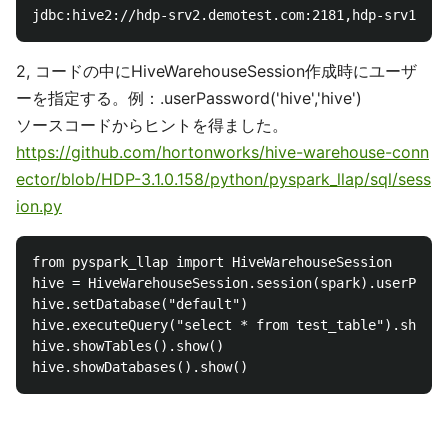
2, コードの中にHiveWarehouseSession作成時にユーザ
ーを指定する。例：.userPassword('hive','hive')
ソースコードからヒントを得ました。
https://github.com/hortonworks/hive-warehouse-conn
ector/blob/HDP-3.1.0.158/python/pyspark_llap/sql/sess
ion.py
from pyspark_llap import HiveWarehouseSession

hive = HiveWarehouseSession.session(spark).userPassw
hive.setDatabase("default")

hive.executeQuery("select * from test_table").show()

hive.showTables().show()
