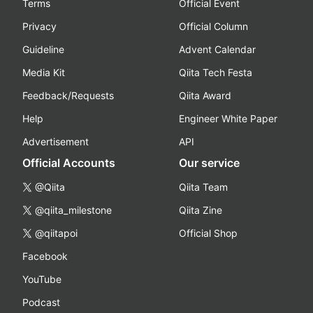
Terms
Official Event
Privacy
Official Column
Guideline
Advent Calendar
Media Kit
Qiita Tech Festa
Feedback/Requests
Qiita Award
Help
Engineer White Paper
Advertisement
API
Official Accounts
Our service
@Qiita
Qiita Team
@qiita_milestone
Qiita Zine
@qiitapoi
Official Shop
Facebook
YouTube
Podcast