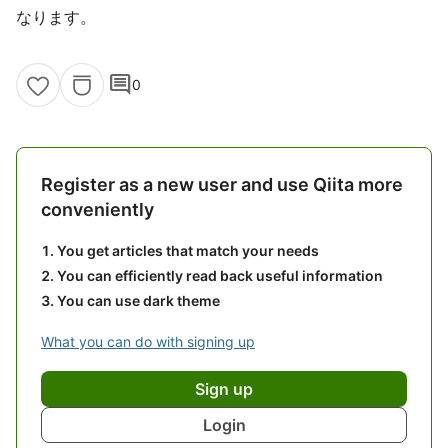
なります。
comment
0
Register as a new user and use Qiita more
conveniently
You get articles that match your needs
You can efficiently read back useful information
You can use dark theme
What you can do with signing up
Sign up
Login