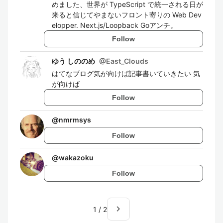
めました、世界が TypeScript で統一される日が
来ると信じてやまないフロント寄りの Web Dev
elopper. Next.js/Loopback Goアンチ。
Follow
ゆう しののめ
@
East_Clouds
はてなブログ気が向けば記事書いていきたい 気
が向けば
Follow
@
nmrmsys
Follow
@
wakazoku
Follow
navigate_next
1
/
2