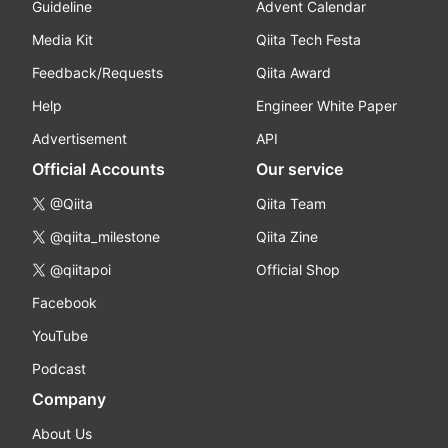
Guideline
Advent Calendar
Media Kit
Qiita Tech Festa
Feedback/Requests
Qiita Award
Help
Engineer White Paper
Advertisement
API
Official Accounts
Our service
@Qiita
Qiita Team
@qiita_milestone
Qiita Zine
@qiitapoi
Official Shop
Facebook
YouTube
Podcast
Company
About Us