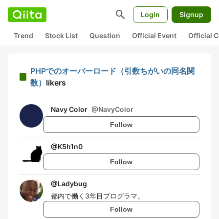
search
Login
Signup
Trend
Stock List
Question
Official Event
Official
PHPでのオーバーロード（引数ちがいの同名関
数）
likers
Navy Color
@
NavyColor
Follow
@
K5h1n0
Follow
@
Ladybug
都内で働く3年目プログラマ。
Follow