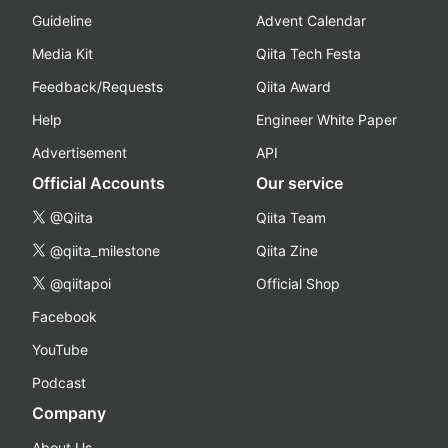
Guideline
Advent Calendar
Media Kit
Qiita Tech Festa
Feedback/Requests
Qiita Award
Help
Engineer White Paper
Advertisement
API
Official Accounts
Our service
@Qiita
Qiita Team
@qiita_milestone
Qiita Zine
@qiitapoi
Official Shop
Facebook
YouTube
Podcast
Company
About Us