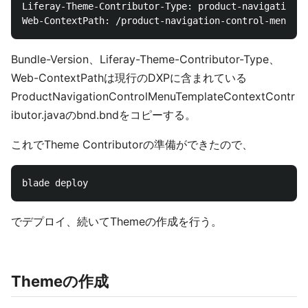
Liferay-Theme-Contributor-Type: product-navigation-c
Bundle-Version、Liferay-Theme-Contributor-Type、
Web-ContextPathは現行のDXPに含まれている
ProductNavigationControlMenuTemplateContextContr
ibutor.javaのbnd.bndをコピーする。
これでTheme Contributorの準備ができたので、
でデプロイ、続いてThemeの作成を行う。
Themeの作成