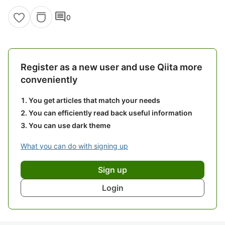
comment
0
Register as a new user and use Qiita more
conveniently
You get articles that match your needs
You can efficiently read back useful information
You can use dark theme
What you can do with signing up
Sign up
Login