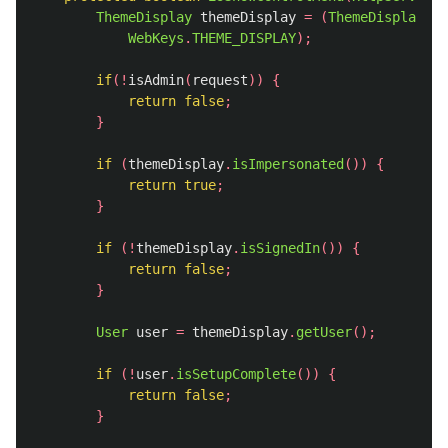
ThemeDisplay
themeDisplay
=
(
ThemeDisplay
)
re
WebKeys
.
THEME_DISPLAY
);
if
(!
isAdmin
(
request
))
{
return
false
;
}
if
(
themeDisplay
.
isImpersonated
())
{
return
true
;
}
if
(!
themeDisplay
.
isSignedIn
())
{
return
false
;
}
User
user
=
themeDisplay
.
getUser
();
if
(!
user
.
isSetupComplete
())
{
return
false
;
}