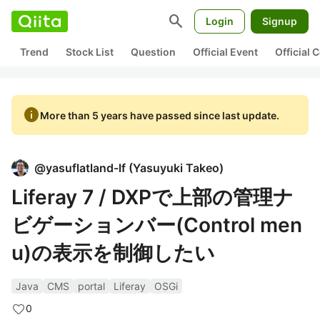
search
Login
Signup
Trend
Stock List
Question
Official Event
Official
info
More than 5 years have passed since last update.
@
yasuflatland-lf
(
Yasuyuki Takeo
)
Liferay 7 / DXPで上部の管理ナ
ビゲーションバー(Control men
u)の表示を制御したい
Java
CMS
portal
Liferay
OSGi
0