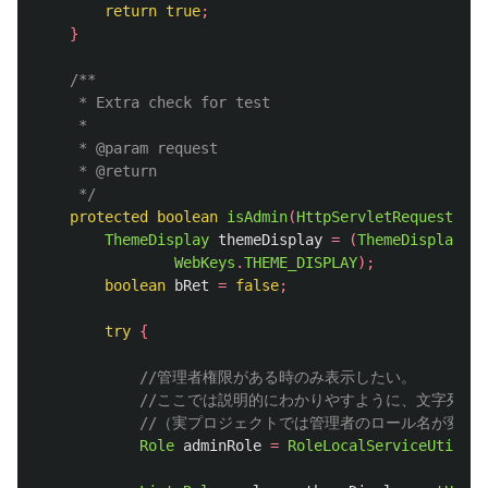
return
true
;
}
/**

     * Extra check for test

     * 

     * @param request

     * @return

     */
protected
boolean
isAdmin
(
HttpServletRequest
req
ThemeDisplay
themeDisplay
=
(
ThemeDisplay
)
re
WebKeys
.
THEME_DISPLAY
);
boolean
bRet
=
false
;
try
{
//管理者権限がある時のみ表示したい。
//ここでは説明的にわかりやすように、文字列で
//（実プロジェクトでは管理者のロール名が変更され
Role
adminRole
=
RoleLocalServiceUtil
.
ge