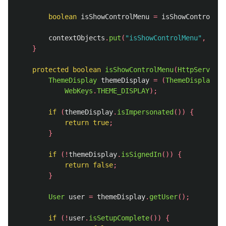
boolean
isShowControlMenu
=
isShowControlMen
contextObjects
.
put
(
"isShowControlMenu"
,
Stri
}
protected
boolean
isShowControlMenu
(
HttpServletR
ThemeDisplay
themeDisplay
=
(
ThemeDisplay
)
re
WebKeys
.
THEME_DISPLAY
);
if
(
themeDisplay
.
isImpersonated
())
{
return
true
;
}
if
(!
themeDisplay
.
isSignedIn
())
{
return
false
;
}
User
user
=
themeDisplay
.
getUser
();
if
(!
user
.
isSetupComplete
())
{