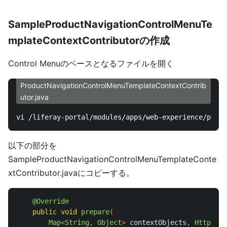
SampleProductNavigationControlMenuTe
mplateContextContributorの作成
Control Menuのベースとなるファイルを開く
ProductNavigationControlMenuTemplateContextContrib
utor.java
以下の部分を
SampleProductNavigationControlMenuTemplateConte
xtContributor.javaにコピーする。
@Override
public
void
prepare
(
Map
<
String
,
Object
>
contextObjects
,
HttpServ