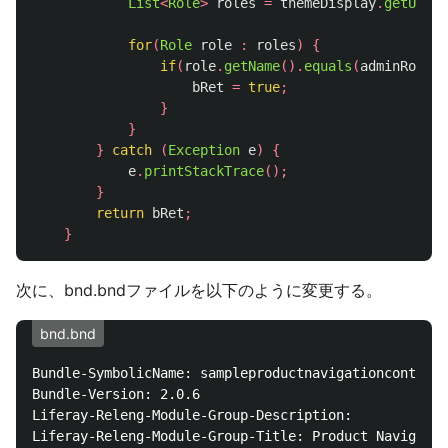
List
<
Role
>
roles
=
themeDisplay
.
getUser
(
for
(
Role
role
:
roles
)
{
if
(
role
.
getName
().
equals
(
adminRole
.
g
bRet
=
true
;
}
}
}
catch
(
Exception
e
)
{
e
.
printStackTrace
();
}
return
bRet
;
}
次に、bnd.bndファイルを以下のように変更する。
bnd.bnd
Bundle-SymbolicName: sampleproductnavigationcontrolm
Bundle-Version: 2.0.6

Liferay-Releng-Module-Group-Description:

Liferay-Releng-Module-Group-Title: Product Navigatio