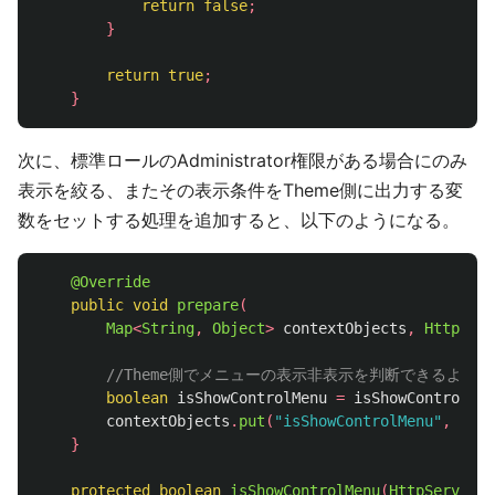
return
false
;
}
return
true
;
}
次に、標準ロールのAdministrator権限がある場合にのみ
表示を絞る、またその表示条件をTheme側に出力する変
数をセットする処理を追加すると、以下のようになる。
@Override
public
void
prepare
(
Map
<
String
,
Object
>
contextObjects
,
HttpServ
//Theme側でメニューの表示非表示を判断できるよう
boolean
isShowControlMenu
=
isShowControlMen
contextObjects
.
put
(
"isShowControlMenu"
,
Stri
}
protected
boolean
isShowControlMenu
(
HttpServletR