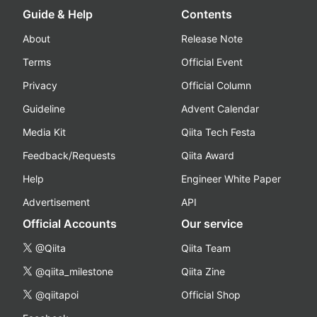
Guide & Help
Contents
About
Release Note
Terms
Official Event
Privacy
Official Column
Guideline
Advent Calendar
Media Kit
Qiita Tech Festa
Feedback/Requests
Qiita Award
Help
Engineer White Paper
Advertisement
API
Official Accounts
Our service
@Qiita
Qiita Team
@qiita_milestone
Qiita Zine
@qiitapoi
Official Shop