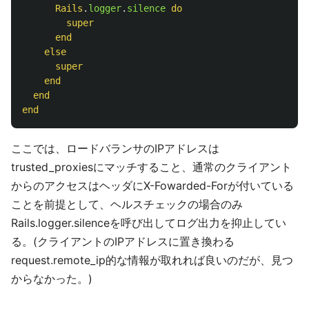
Rails
.
logger
.
silence
do
super
end
else
super
end
end
end
ここでは、ロードバランサのIPアドレスは
trusted_proxiesにマッチすること、通常のクライアント
からのアクセスはヘッダにX-Fowarded-Forが付いている
ことを前提として、ヘルスチェックの場合のみ
Rails.logger.silenceを呼び出してログ出力を抑止してい
る。(クライアントのIPアドレスに置き換わる
request.remote_ip的な情報が取れれば良いのだが、見つ
からなかった。)