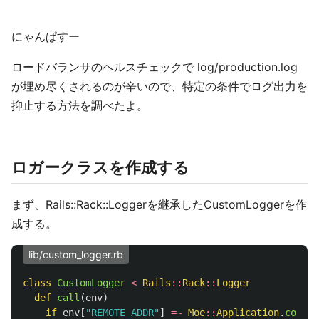
にゃんぱすー
ロードバランサのヘルスチェックで log/production.log
が埋め尽くされるのが辛いので、特定の条件でログ出力を
抑止する方法を調べたよ。
ロガークラスを作成する
まず、Rails::Rack::Loggerを継承したCustomLoggerを作
成する。
lib/custom_logger.rb
class
CustomLogger
<
Rails
::
Rack
::
Logger
def
call
(
env
)
if
env
[
"REMOTE_ADDR"
]
=~
Moe
::
Application
.
config