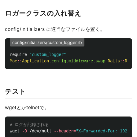
ロガークラスの入れ替え
config/initializers に適当なファイルを置く。
config/initializers/custom_logger.rb
require
"custom_logger"
Moe
::
Application
.
config
.
middleware
.
swap
Rails
::
Rack
:
テスト
wgetとかtelnetで。
# ログが記録される
wget 
-O
 /dev/null 
--header
=
"X-Forwarded-For: 192.0.2