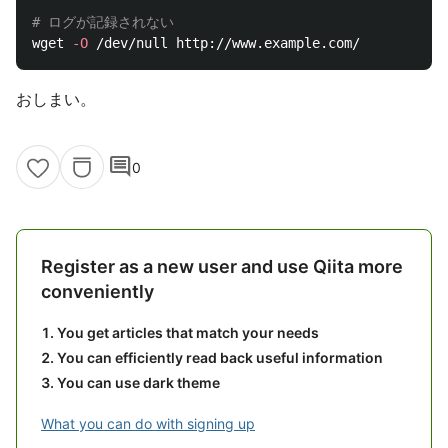
# ログが記録されない
wget 
-O
おしまい。
comment
0
Register as a new user and use Qiita more
conveniently
You get articles that match your needs
You can efficiently read back useful information
You can use dark theme
What you can do with signing up