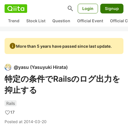
search
Login
Signup
Trend
Stock List
Question
Official Event
Official
info
More than 5 years have passed since last update.
@
yasu
(
Yasuyuki Hirata
)
特定の条件でRailsのログ出力を
抑止する
Rails
17
Posted at
2014-03-20