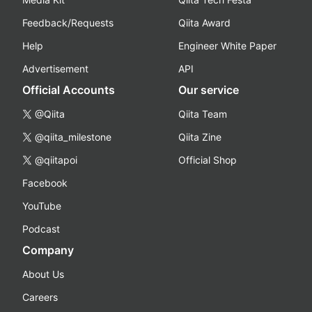
Feedback/Requests
Qiita Award
Help
Engineer White Paper
Advertisement
API
Official Accounts
Our service
@Qiita
Qiita Team
@qiita_milestone
Qiita Zine
@qiitapoi
Official Shop
Facebook
YouTube
Podcast
Company
About Us
Careers