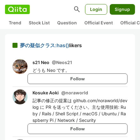
search
Login
Signup
Trend
Stock List
Question
Official Event
Official
夢の疑似クラス:has()
likers
s21 Neo
@
Neos21
どうも Neo です。
Follow
Kosuke Aoki
@
noraworld
記事の修正の提案は github.com/noraworld/dev
log に PR を送ってください。主な使用技術: Ru
by / Rails / Shell Script / macOS / Ubuntu / Ra
spberry Pi / Network / Security
Follow