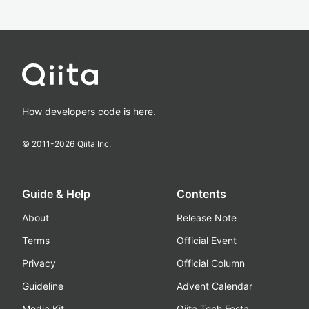
How developers code is here.
© 2011-
2026
Qiita Inc.
Guide & Help
Contents
About
Release Note
Terms
Official Event
Privacy
Official Column
Guideline
Advent Calendar
Media Kit
Qiita Tech Festa