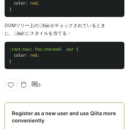
color
:
red
;
}
DOMツリー上の
がチェックされているとき
.foo
に、
にスタイルを当てる：
.bar
:root:has
(
.foo
:checked
)
.bar
{
color
:
red
;
}
comment
3
Register as a new user and use Qiita more
conveniently