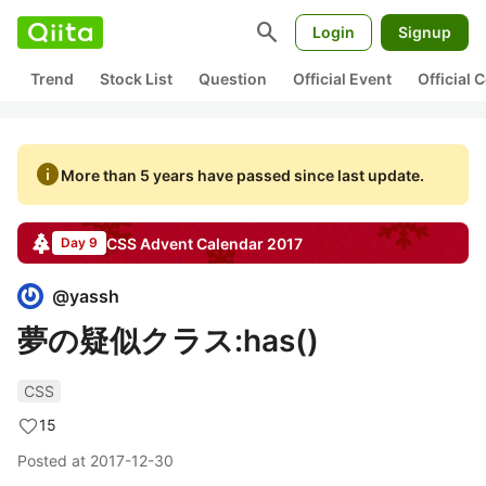
search
Login
Signup
Trend
Stock List
Question
Official Event
Official
info
More than 5 years have passed since last update.
CSS
Advent Calendar
2017
Day 9
@
yassh
夢の疑似クラス:has()
CSS
15
Posted at
2017-12-30