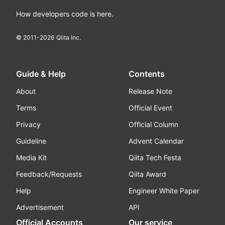
How developers code is here.
© 2011-
2026
Qiita Inc.
Guide & Help
Contents
About
Release Note
Terms
Official Event
Privacy
Official Column
Guideline
Advent Calendar
Media Kit
Qiita Tech Festa
Feedback/Requests
Qiita Award
Help
Engineer White Paper
Advertisement
API
Official Accounts
Our service