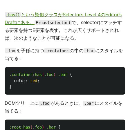
という疑似クラスがSelectors Level 4のEditor’s
:has()
Draftにある。
で、selectorにマッチす
E:has(selector)
る要素を持つE要素を表す。これが広くサポートされれ
ば、次のようなことが可能になる。
を子孫に持つ
の中の
にスタイルを
.foo
.container
.bar
当てる：
.container
:has
(
.foo
)
.bar
{
color
:
red
;
}
DOMツリー上に
があるときに、
にスタイルを
.foo
.bar
当てる：
:root:has
(
.foo
)
.bar
{