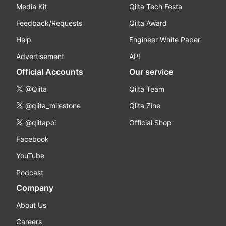
Media Kit
Qiita Tech Festa
Feedback/Requests
Qiita Award
Help
Engineer White Paper
Advertisement
API
Official Accounts
Our service
@Qiita
Qiita Team
@qiita_milestone
Qiita Zine
@qiitapoi
Official Shop
Facebook
YouTube
Podcast
Company
About Us
Careers