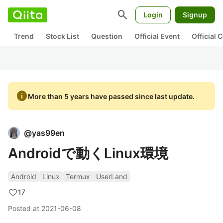
search
Login
Signup
Trend
Stock List
Question
Official Event
Official
info
More than 5 years have passed since last update.
@
yas99en
Androidで動くLinux環境
Android
Linux
Termux
UserLand
17
Posted at
2021-06-08