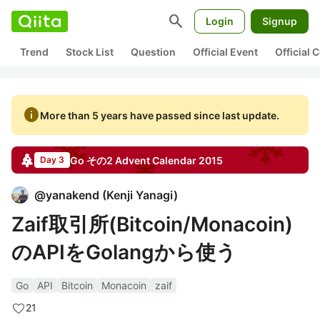
search
Login
Signup
Trend
Stock List
Question
Official Event
Official
info
More than 5 years have passed since last update.
Go その2
Advent Calendar
2015
Day 3
@
yanakend
(
Kenji Yanagi
)
Zaif取引所(Bitcoin/Monacoin)
のAPIをGolangから使う
Go
API
Bitcoin
Monacoin
zaif
21