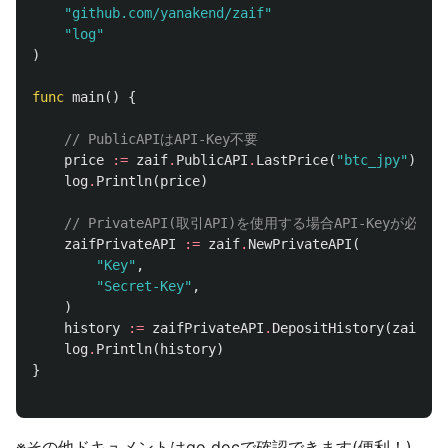
"github.com/yanakend/zaif"
"log"
)
func
main
()
{
// PublicAPIはAPI-Key不要
price
:=
zaif
.
PublicAPI
.
LastPrice
(
"btc_jpy"
)
log
.
Println
(
price
)
// PrivateAPI(取引API)を使用する場合API-Keyが必要
zaifPrivateAPI
:=
zaif
.
NewPrivateAPI
(
"Key"
,
"Secret-Key"
,
)
history
:=
zaifPrivateAPI
.
DepositHistory
(
zaif_ap
log
.
Println
(
history
)
}
※その他ドキュメントはgo docで確認できます(便利！)