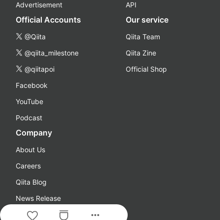
Advertisement
API
Official Accounts
Our service
@Qiita
Qiita Team
@qiita_milestone
Qiita Zine
@qiitapoi
Official Shop
Facebook
YouTube
Podcast
Company
About Us
Careers
Qiita Blog
News Release
more_horiz