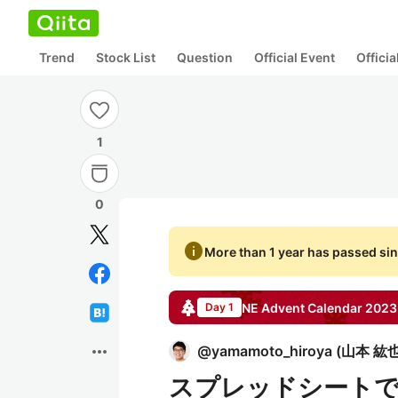
Trend
Stock List
Question
Official Event
Offici
1
0
info
More than 1 year has passed sin
NE
Advent Calendar
2023
Day 1
more_horiz
@
yamamoto_hiroya
(
山本 紘
スプレッドシート