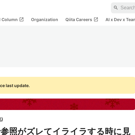
search
open_in_new
open_in_new
al Column
Organization
Qiita Careers
AI x Dev x Tea
ce last update.
也
)
で参照がズレてイライラする時に見