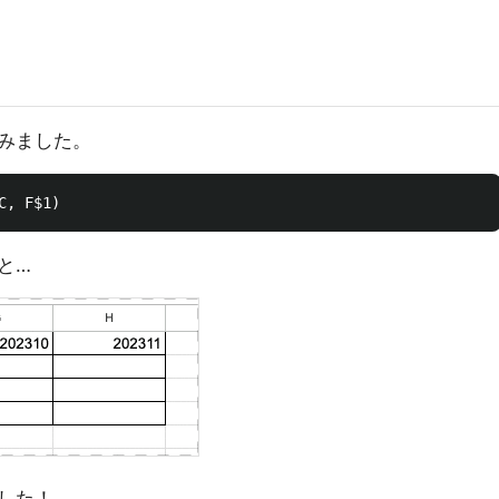
みました。
と…
した！