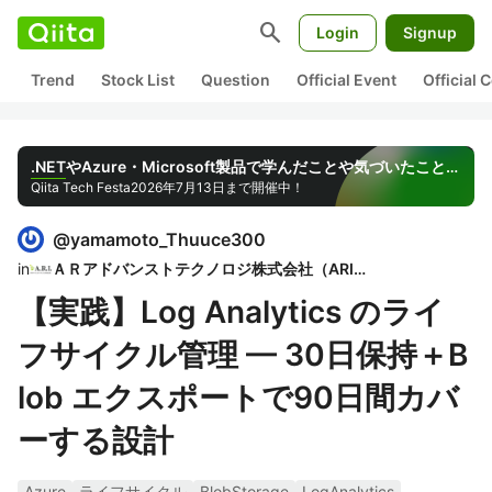
search
Login
Signup
Trend
Stock List
Question
Official Event
Official
.NETやAzure・Microsoft製品で学んだことや気づいたことを共有しよう
Qiita Tech Festa
2026年7月13日まで開催中！
@
yamamoto_Thuuce300
in
ＡＲアドバンストテクノロジ株式会社（ARI）
【実践】Log Analytics のライ
フサイクル管理 — 30日保持＋B
lob エクスポートで90日間カバ
ーする設計
Azure
ライフサイクル
BlobStorage
LogAnalytics