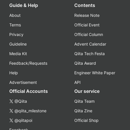
Guide & Help
Contents
About
Release Note
Terms
Official Event
Privacy
Official Column
Guideline
Advent Calendar
Media Kit
Qiita Tech Festa
Feedback/Requests
Qiita Award
Help
Engineer White Paper
Advertisement
API
Official Accounts
Our service
@Qiita
Qiita Team
@qiita_milestone
Qiita Zine
@qiitapoi
Official Shop
Facebook