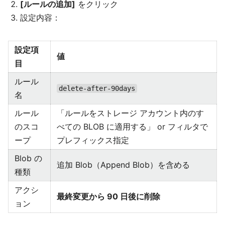
[ルールの追加]
をクリック
設定内容：
設定項
値
目
ルール
delete-after-90days
名
ルール
「ルールをストレージ アカウント内のす
のスコ
べての BLOB に適用する」 or フィルタで
ープ
プレフィックス指定
Blob の
追加 Blob（Append Blob）を含める
種類
アクシ
最終変更から 90 日後に削除
ョン