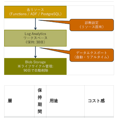
保
持
層
用途
コスト感
期
間