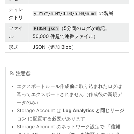
ディレ
の階層
y=YYYY/m=MM/d=DD/h=HH/m=mm
クトリ
ファイ
（5分間のログが追記。
PT05M.json
ル
50,000 件超で連番ファイル）
形式
JSON（追加 Blob）
📝
注意点
:
エクスポートルール作成
前
に取り込まれたログは
遡ってエクスポートされません（作成後の新規デ
ータのみ）
Storage Account は
Log Analytics と同じリージ
ョン
に配置する必要があります
Storage Account のネットワーク設定で
「信頼