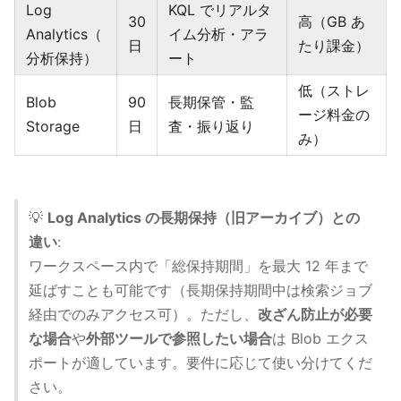
Log
KQL でリアルタ
30
高（GB あ
Analytics（
イム分析・アラ
日
たり課金）
分析保持）
ート
低（ストレ
Blob
90
長期保管・監
ージ料金の
Storage
日
査・振り返り
み）
💡
Log Analytics の長期保持（旧アーカイブ）との
違い
:
ワークスペース内で「総保持期間」を最大 12 年まで
延ばすことも可能です（長期保持期間中は検索ジョブ
経由でのみアクセス可）。ただし、
改ざん防止が必要
な場合
や
外部ツールで参照したい場合
は Blob エクス
ポートが適しています。要件に応じて使い分けてくだ
さい。