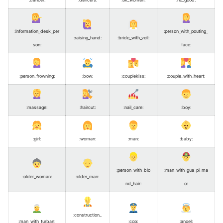
:information_desk_per
:person_with_pouting_
:raising_hand
:
:bride_with_veil
:
son
:
face
:
:person_frowning
:
:bow
:
:couplekiss
:
:couple_with_heart
:
:massage
:
:haircut
:
:nail_care
:
:boy
:
:girl
:
:woman
:
:man
:
:baby
:
:person_with_blo
:man_with_gua_pi_ma
:older_woman
:
:older_man
:
nd_hair
:
o
:
:construction_
:man_with_turban
:
:cop
:
:angel
: