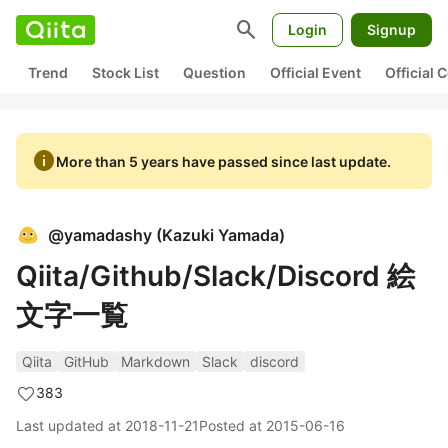
search
Login
Signup
Trend
Stock List
Question
Official Event
Official
info
More than 5 years have passed since last update.
@
yamadashy
(
Kazuki Yamada
)
Qiita/Github/Slack/Discord 絵
文字一覧
Qiita
GitHub
Markdown
Slack
discord
383
Last updated at
2018-11-21
Posted at
2015-06-16