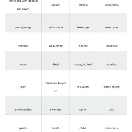
:notebook_with_decorat
:ledger
:
:books
:
:bookmark
:
ive_cover
:
:name_badge
:
:microscope
:
:telescope
:
:newspaper
:
:football
:
:basketball
:
:soccer
:
:baseball
:
:tennis
:
:8ball
:
:rugby_football
:
:bowling
:
:mountain_bicycli
:golf
:
:bicyclist
:
:horse_racing
:
st
:
:snowboarder
:
:swimmer
:
:surfer
:
:ski
:
:spades
:
:hearts
:
:clubs
:
:diamonds
: