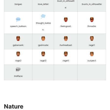
:bust_in_silhouett
:tongue
:
:love_letter
:
:busts_in_silhouette
:
e
:
:thought_balloo
:speech_balloon
:
:feelsgood
:
:finnadie
:
n
:
:goberserk
:
:godmode
:
:hurtrealbad
:
:rage1
:
:rage2
:
:rage3
:
:rage4
:
:suspect
:
:trollface
:
Nature