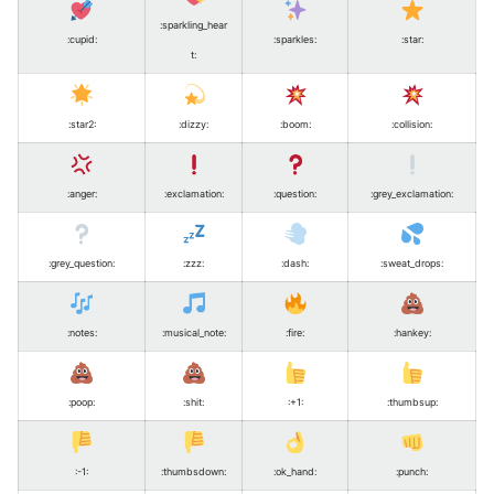
:sparkling_hear
:cupid
:
:sparkles
:
:star
:
t
:
:star2
:
:dizzy
:
:boom
:
:collision
:
:anger
:
:exclamation
:
:question
:
:grey_exclamation
:
:grey_question
:
:zzz
:
:dash
:
:sweat_drops
:
:notes
:
:musical_note
:
:fire
:
:hankey
:
:poop
:
:shit
:
:+1
:
:thumbsup
:
:-1
:
:thumbsdown
:
:ok_hand
:
:punch
: