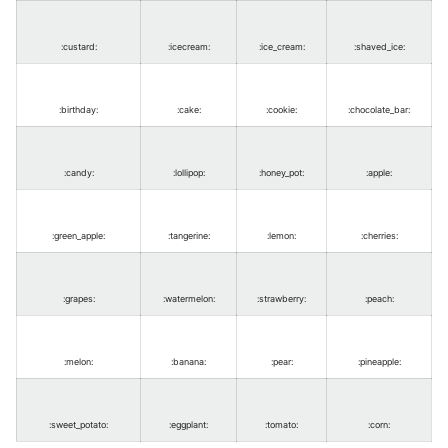
:custard
:
:icecream
:
:ice_cream
:
:shaved_ice
:
:birthday
:
:cake
:
:cookie
:
:chocolate_bar
:
:candy
:
:lollipop
:
:honey_pot
:
:apple
:
:green_apple
:
:tangerine
:
:lemon
:
:cherries
:
:grapes
:
:watermelon
:
:strawberry
:
:peach
:
:melon
:
:banana
:
:pear
:
:pineapple
:
:sweet_potato
:
:eggplant
:
:tomato
:
:corn
: