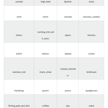
:sandal
:
:high_heel
:
:lipstick
:
:boot
:
:shirt
:
:tshirt
:
:necktie
:
:womans_clothes
:
:running_shirt_wit
:dress
:
:jeans
:
:kimono
:
h_sash
:
:bikini
:
:ribbon
:
:tophat
:
:crown
:
:closed_umbrell
:womans_hat
:
:mans_shoe
:
:briefcase
:
a
:
:handbag
:
:pouch
:
:purse
:
:eyeglasses
:
:fishing_pole_and_fish
:
:coffee
:
:tea
:
:sake
: