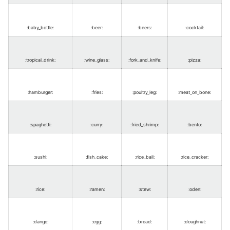
:baby_bottle
:
:beer
:
:beers
:
:cocktail
:
:tropical_drink
:
:wine_glass
:
:fork_and_knife
:
:pizza
:
:hamburger
:
:fries
:
:poultry_leg
:
:meat_on_bone
:
:spaghetti
:
:curry
:
:fried_shrimp
:
:bento
:
:sushi
:
:fish_cake
:
:rice_ball
:
:rice_cracker
:
:rice
:
:ramen
:
:stew
:
:oden
:
:dango
:
:egg
:
:bread
:
:doughnut
: