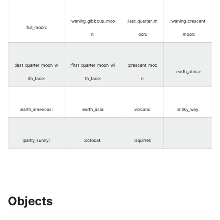
:waning_gibbous_moo
:last_quarter_m
:waning_crescent
:full_moon
:
n
:
oon
:
_moon
:
:last_quarter_moon_w
:first_quarter_moon_wi
:crescent_moo
:earth_africa
:
ith_face
:
th_face
:
n
:
:earth_americas
:
:earth_asia
:
:volcano
:
:milky_way
:
:partly_sunny
:
:octocat
:
:squirrel
:
Objects