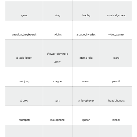
:gem
:
:ring
:
:trophy
:
:musical_score
:
:musical_keyboard
:
:violin
:
:space_invader
:
:video_game
:
:flower_playing_c
:black_joker
:
:game_die
:
:dart
:
ards
:
:mahjong
:
:clapper
:
:memo
:
:pencil
:
:book
:
:art
:
:microphone
:
:headphones
:
:trumpet
:
:saxophone
:
:guitar
:
:shoe
: