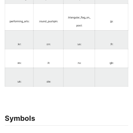
:triangular_flag_on_
:performing_arts
:
:round_pushpin
:
:jp
:
post
:
:kr
:
:cn
:
:us
:
:fr
:
:es
:
:it
:
:ru
:
:gb
:
:uk
:
:de
:
Symbols