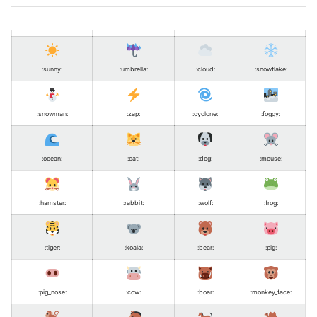
:sunny
:
:umbrella
:
:cloud
:
:snowflake
:
:snowman
:
:zap
:
:cyclone
:
:foggy
:
:ocean
:
:cat
:
:dog
:
:mouse
:
:hamster
:
:rabbit
:
:wolf
:
:frog
:
:tiger
:
:koala
:
:bear
:
:pig
:
:pig_nose
:
:cow
:
:boar
:
:monkey_face
: