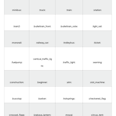
:minibus
:
:truck
:
:train
:
:station
:
:train2
:
:bullettrain_front
:
:bullettrain_side
:
:light_rail
:
:monorail
:
:railway_car
:
:trolleybus
:
:ticket
:
:vertical_traffic_lig
:fuelpump
:
:traffic_light
:
:warning
:
ht
:
:construction
:
:beginner
:
:atm
:
:slot_machine
:
:busstop
:
:barber
:
:hotsprings
:
:checkered_flag
:
:crossed_flags
:
:izakaya_lantern
:
:moyai
:
:circus_tent
: