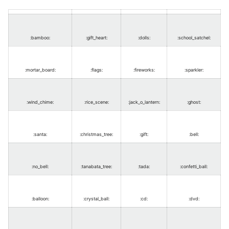
:bamboo
:
:gift_heart
:
:dolls
:
:school_satchel
:
:mortar_board
:
:flags
:
:fireworks
:
:sparkler
:
:wind_chime
:
:rice_scene
:
:jack_o_lantern
:
:ghost
:
:santa
:
:christmas_tree
:
:gift
:
:bell
:
:no_bell
:
:tanabata_tree
:
:tada
:
:confetti_ball
:
:balloon
:
:crystal_ball
:
:cd
:
:dvd
: