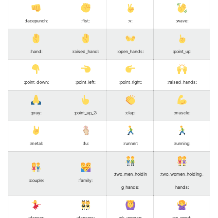
:facepunch
:
:fist
:
:v
:
:wave
:
:hand
:
:raised_hand
:
:open_hands
:
:point_up
:
:point_down
:
:point_left
:
:point_right
:
:raised_hands
:
:pray
:
:point_up_2
:
:clap
:
:muscle
:
:metal
:
:fu
:
:runner
:
:running
:
:two_men_holdin
:two_women_holding_
:couple
:
:family
:
g_hands
:
hands
:
:dancer
:
:dancers
:
:ok_woman
:
:no_good
: