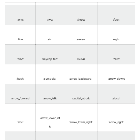
:one
:
:two
:
:three
:
:four
:
:five
:
:six
:
:seven
:
:eight
:
:nine
:
:keycap_ten
:
:1234
:
:zero
:
:hash
:
:symbols
:
:arrow_backward
:
:arrow_down
:
:arrow_forward
:
:arrow_left
:
:capital_abcd
:
:abcd
:
:arrow_lower_lef
:abc
:
:arrow_lower_right
:
:arrow_right
:
t
: