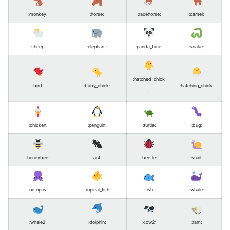
:monkey
:
:horse
:
:racehorse
:
:camel
:
:sheep
:
:elephant
:
:panda_face
:
:snake
:
:hatched_chick
:bird
:
:baby_chick
:
:hatching_chick
:
:
:chicken
:
:penguin
:
:turtle
:
:bug
:
:honeybee
:
:ant
:
:beetle
:
:snail
:
:octopus
:
:tropical_fish
:
:fish
:
:whale
:
:whale2
:
:dolphin
:
:cow2
:
:ram
: