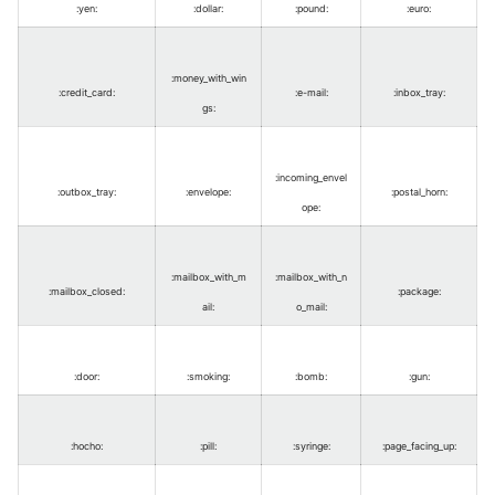
:yen
:
:dollar
:
:pound
:
:euro
:
:money_with_win
:credit_card
:
:e-mail
:
:inbox_tray
:
gs
:
:incoming_envel
:outbox_tray
:
:envelope
:
:postal_horn
:
ope
:
:mailbox_with_m
:mailbox_with_n
:mailbox_closed
:
:package
:
ail
:
o_mail
:
:door
:
:smoking
:
:bomb
:
:gun
:
:hocho
:
:pill
:
:syringe
:
:page_facing_up
: