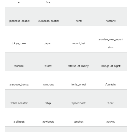
e
:
fice
:
:japanese_castle
:
:european_castle
:
:tent
:
:factory
:
:sunrise_over_mount
:tokyo_tower
:
:japan
:
:mount_fuji
:
ains
:
:sunrise
:
:stars
:
:statue_of_liberty
:
:bridge_at_night
:
:carousel_horse
:
:rainbow
:
:ferris_wheel
:
:fountain
:
:roller_coaster
:
:ship
:
:speedboat
:
:boat
:
:sailboat
:
:rowboat
:
:anchor
:
:rocket
: