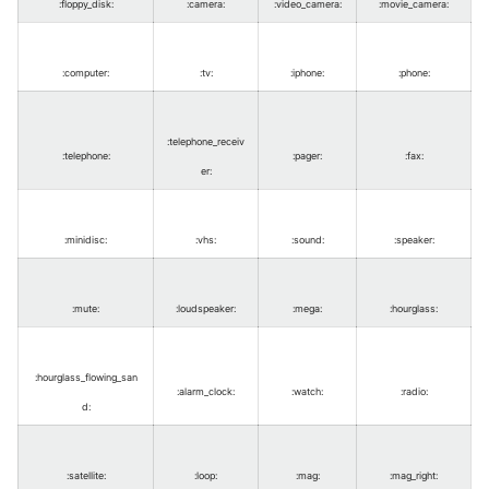
:floppy_disk
:
:camera
:
:video_camera
:
:movie_camera
:
:computer
:
:tv
:
:iphone
:
:phone
:
:telephone_receiv
:telephone
:
:pager
:
:fax
:
er
:
:minidisc
:
:vhs
:
:sound
:
:speaker
:
:mute
:
:loudspeaker
:
:mega
:
:hourglass
:
:hourglass_flowing_san
:alarm_clock
:
:watch
:
:radio
:
d
:
:satellite
:
:loop
:
:mag
:
:mag_right
: