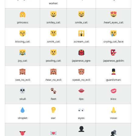
worker
:
:princess
:
:smiley_cat
:
:smile_cat
:
:heart_eyes_cat
:
:kissing_cat
:
:smirk_cat
:
:scream_cat
:
:crying_cat_face
:
:joy_cat
:
:pouting_cat
:
:japanese_ogre
:
:japanese_goblin
:
:see_no_evil
:
:hear_no_evil
:
:speak_no_evil
:
:guardsman
:
:skull
:
:feet
:
:lips
:
:kiss
:
:droplet
:
:ear
:
:eyes
:
:nose
: