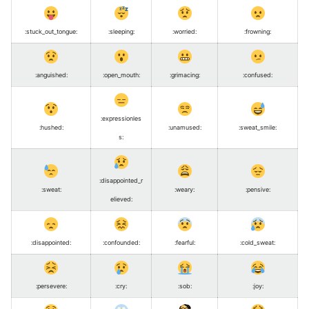
:stuck_out_tongue
:
:sleeping
:
:worried
:
:frowning
:
:anguished
:
:open_mouth
:
:grimacing
:
:confused
:
:expressionles
:hushed
:
:unamused
:
:sweat_smile
:
s
:
:disappointed_r
:sweat
:
:weary
:
:pensive
:
elieved
:
:disappointed
:
:confounded
:
:fearful
:
:cold_sweat
:
:persevere
:
:cry
:
:sob
:
:joy
: