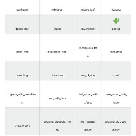
:sunflower
:
:hibiscus
:
:maple_leaf
:
:leaves
:
:fallen_leaf
:
:herb
:
:mushroom
:
:cactus
:
:deciduous_tre
:palm_tree
:
:evergreen_tree
:
:chestnut
:
e
:
:seedling
:
:blossom
:
:ear_of_rice
:
:shell
:
:globe_with_meridian
:full_moon_with
:new_moon_with_
:sun_with_face
:
s
:
_face
:
face
:
:waxing_crescent_mo
:first_quarter_
:waxing_gibbous_
:new_moon
:
on
:
moon
:
moon
: