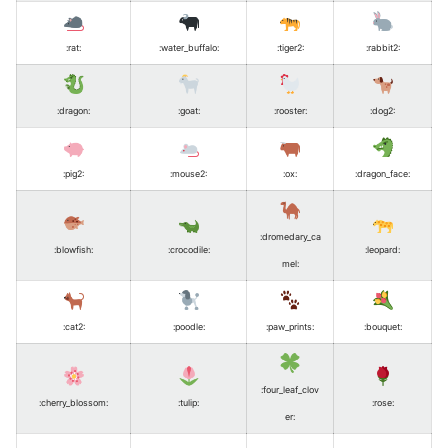
:rat
:
:water_buffalo
:
:tiger2
:
:rabbit2
:
:dragon
:
:goat
:
:rooster
:
:dog2
:
:pig2
:
:mouse2
:
:ox
:
:dragon_face
:
:dromedary_ca
:blowfish
:
:crocodile
:
:leopard
:
mel
:
:cat2
:
:poodle
:
:paw_prints
:
:bouquet
:
:four_leaf_clov
:cherry_blossom
:
:tulip
:
:rose
:
er
: