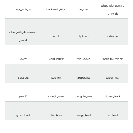
:chart_with_upward
:page_with_curl
:
:bookmark_tabs
:
:bar_chart
:
s_trend
:
:chart_with_downwards
:scroll
:
:clipboard
:
:calendar
:
_trend
:
:date
:
:card_index
:
:file_folder
:
:open_file_folder
:
:scissors
:
:pushpin
:
:paperclip
:
:black_nib
:
:pencil2
:
:straight_ruler
:
:triangular_ruler
:
:closed_book
:
:green_book
:
:blue_book
:
:orange_book
:
:notebook
: