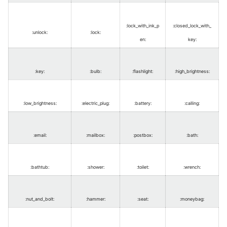
:lock_with_ink_p
:closed_lock_with_
:unlock
:
:lock
:
en
:
key
:
:key
:
:bulb
:
:flashlight
:
:high_brightness
:
:low_brightness
:
:electric_plug
:
:battery
:
:calling
:
:email
:
:mailbox
:
:postbox
:
:bath
:
:bathtub
:
:shower
:
:toilet
:
:wrench
:
:nut_and_bolt
:
:hammer
:
:seat
:
:moneybag
: