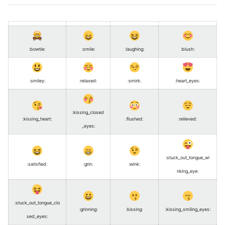
:bowtie
:
:smile
:
:laughing
:
:blush
:
:smiley
:
:relaxed
:
:smirk
:
:heart_eyes
:
:kissing_closed
:kissing_heart
:
:flushed
:
:relieved
:
_eyes
:
:stuck_out_tongue_wi
:satisfied
:
:grin
:
:wink
:
nking_eye
:
:stuck_out_tongue_clo
:grinning
:
:kissing
:
:kissing_smiling_eyes
:
sed_eyes
: