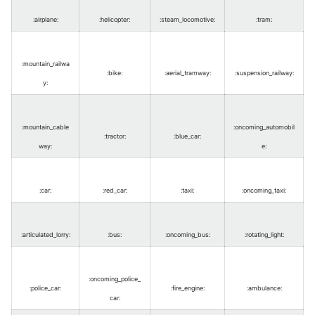
:airplane
:
:helicopter
:
:steam_locomotive
:
:tram
:
:mountain_railwa
:bike
:
:aerial_tramway
:
:suspension_railway
:
y
:
:mountain_cable
:oncoming_automobil
:tractor
:
:blue_car
:
way
:
e
:
:car
:
:red_car
:
:taxi
:
:oncoming_taxi
:
:articulated_lorry
:
:bus
:
:oncoming_bus
:
:rotating_light
:
:oncoming_police_
:police_car
:
:fire_engine
:
:ambulance
:
car
: