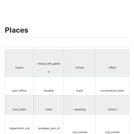
Places
:house_with_garde
:house
:
:school
:
:office
:
n
:
:post_office
:
:hospital
:
:bank
:
:convenience_store
:
:love_hotel
:
:hotel
:
:wedding
:
:church
:
:department_stor
:european_post_of
:city_sunrise
:
:city_sunset
: