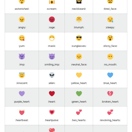
:astonished
:
:scream
:
:neckbeard
:
:tired_face
:
:angry
:
:rage
:
:triumph
:
:sleepy
:
:yum
:
:mask
:
:sunglasses
:
:dizzy_face
:
:imp
:
:smiling_imp
:
:neutral_face
:
:no_mouth
:
:innocent
:
:alien
:
:yellow_heart
:
:blue_heart
:
:purple_heart
:
:heart
:
:green_heart
:
:broken_heart
:
:heartbeat
:
:heartpulse
:
:two_hearts
:
:revolving_hearts
: