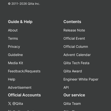
© 2011-
2026
Qiita Inc.
Guide & Help
Contents
About
Release Note
Terms
Official Event
Privacy
Official Column
Guideline
Advent Calendar
Media Kit
Qiita Tech Festa
Feedback/Requests
Qiita Award
Help
Engineer White Paper
Advertisement
API
Official Accounts
Our service
@Qiita
Qiita Team