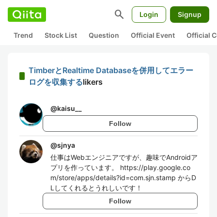
search
Login
Signup
Trend
Stock List
Question
Official Event
Official
TimberとRealtime Databaseを併用してエラー
ログを収集する
likers
@
kaisu__
Follow
@
sjnya
仕事はWebエンジニアですが、趣味でAndroidア
プリを作っています。 https://play.google.co
m/store/apps/details?id=com.sjn.stamp からD
Lしてくれるとうれしいです！
Follow