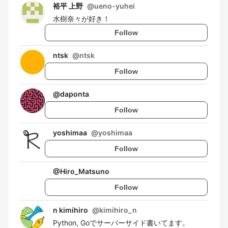
裕平 上野
@
ueno-yuhei
水樹奈々が好き！
Follow
ntsk
@
ntsk
Follow
@
daponta
Follow
yoshimaa
@
yoshimaa
Follow
@
Hiro_Matsuno
Follow
n kimihiro
@
kimihiro_n
Python, Goでサーバーサイド書いてます。