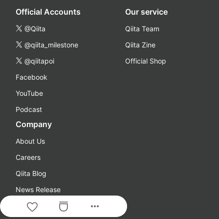
Official Accounts
Our service
@Qiita
Qiita Team
@qiita_milestone
Qiita Zine
@qiitapoi
Official Shop
Facebook
YouTube
Podcast
Company
About Us
Careers
Qiita Blog
News Release
more_horiz