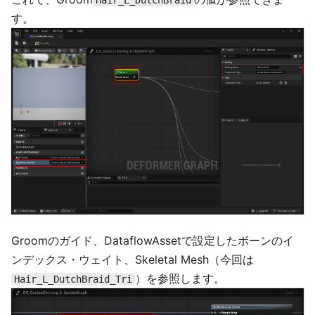
Hair_L_DutchBraid
す。
Groomのガイド、DataflowAssetで設定したボーンのイ
ンデックス・ウェイト、Skeletal Mesh（今回は
）を参照します。
Hair_L_DutchBraid_Tri