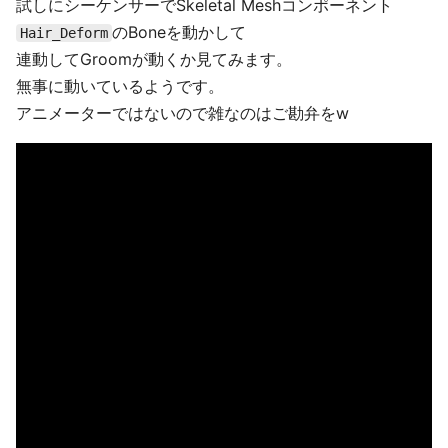
試しにシーケンサーでSkeletal Meshコンポーネント
のBoneを動かして
Hair_Deform
連動してGroomが動くか見てみます。
無事に動いているようです。
アニメーターではないので雑なのはご勘弁をw