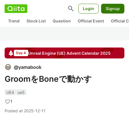
search
Login
Signup
Trend
Stock List
Question
Official Event
Official
Unreal Engine (UE)
Advent Calendar
2025
Day 4
@
yamabook
GroomをBoneで動かす
UE4
ue5
1
Posted at
2025-12-11