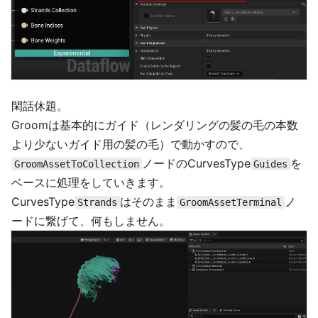
閑話休題。
Groomは基本的にガイド（レンダリングの髪の毛の本数
より少ないガイド用の髪の毛）で動かすので、
ノードのCurvesType
を
GroomAssetToCollection
Guides
ベースに処理をしていきます。
CurvesType
はそのまま
ノ
Strands
GroomAssetTerminal
ードに繋げて、何もしません。