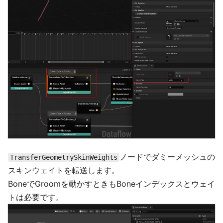
ノードでダミーメッシュの
TransferGeometrySkinWeights
スキンウェイトを転送します。
BoneでGroomを動かすときもBoneインデックスとウェイ
トは必要です。