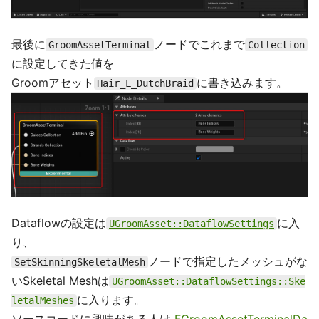
最後に
ノードでこれまで
GroomAssetTerminal
Collection
に設定してきた値を
Groomアセット
に書き込みます。
Hair_L_DutchBraid
Dataflowの設定は
に入
UGroomAsset::DataflowSettings
り、
ノードで指定したメッシュがな
SetSkinningSkeletalMesh
いSkeletal Meshは
UGroomAsset::DataflowSettings::Ske
に入ります。
letalMeshes
ソースコードに興味がある人は
FGroomAssetTerminalDa