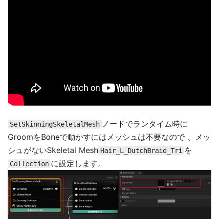
ノードでランタイム時に
SetSkinningSkeletalMesh
GroomをBoneで動かすにはメッシュは不要なので 、メッ
シュがないSkeletal Mesh
を
Hair_L_DutchBraid_Tri
に設定します。
Collection