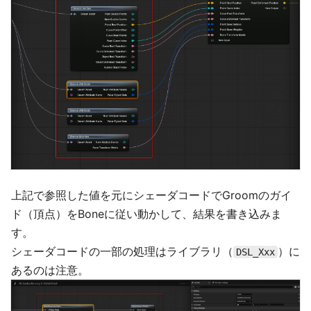
上記で参照した値を元にシェーダコードでGroomのガイ
ド（頂点）をBoneに従い動かして、結果を書き込みま
す。
シェーダコードの一部の処理はライブラリ（
）に
DSL_Xxx
あるのは注意。