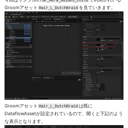
BP_Aera_Guides_Child
Groomアセット
を見ていきます。
Hair_L_DutchBraid
Groomアセット
は既に
Hair_L_DutchBraid
DataflowAssetが設定されているので、開くと下記のよう
な表示となります。