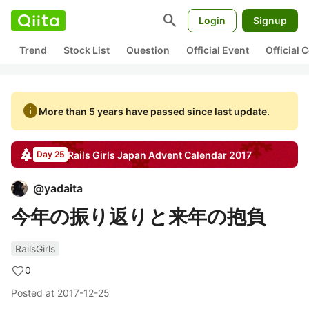
search
Login
Signup
Trend
Stock List
Question
Official Event
Official
info
More than 5 years have passed since last update.
Rails Girls Japan
Advent Calendar
2017
Day 25
@
yadaita
今年の振り返りと来年の抱負
RailsGirls
0
Posted at
2017-12-25