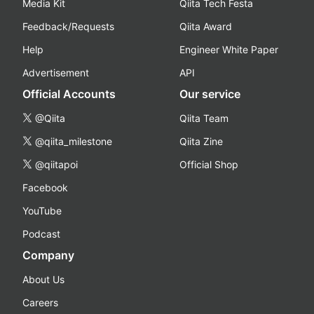
Media Kit
Qiita Tech Festa
Feedback/Requests
Qiita Award
Help
Engineer White Paper
Advertisement
API
Official Accounts
Our service
@Qiita
Qiita Team
@qiita_milestone
Qiita Zine
@qiitapoi
Official Shop
Facebook
YouTube
Podcast
Company
About Us
Careers