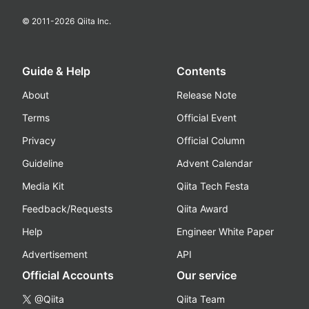
© 2011-
2026
Qiita Inc.
Guide & Help
Contents
About
Release Note
Terms
Official Event
Privacy
Official Column
Guideline
Advent Calendar
Media Kit
Qiita Tech Festa
Feedback/Requests
Qiita Award
Help
Engineer White Paper
Advertisement
API
Official Accounts
Our service
@Qiita
Qiita Team