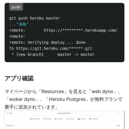
push
git
push
heroku
master
...
"省略"
remote:
https://*********.herokuapp.com/
depl
remote:
remote:
Verifying
deploy....
done.
To
https://git.heroku.com/******.git
*
[new
branch]
master
->
master
アプリ確認
マイページから「Resources」を見ると「web dyno」、
「woker dyno」、「Heroku Postgres」が無料プランで
勝手に追加されています。