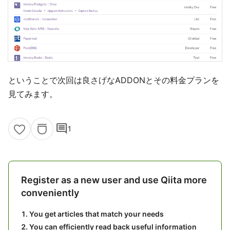
ということで次回は良さげなADDONとその料金プランを
見てみます。
comment
1
Register as a new user and use Qiita more
conveniently
You get articles that match your needs
You can efficiently read back useful information