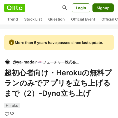
search
Login
Signup
Trend
Stock List
Question
Official Event
Official
info
More than 5 years have passed since last update.
@
ya-mada
in
フューチャー株式会社
超初心者向け・Herokuの無料プ
ランのみでアプリを立ち上げる
まで（2）-Dyno立ち上げ
Heroku
62