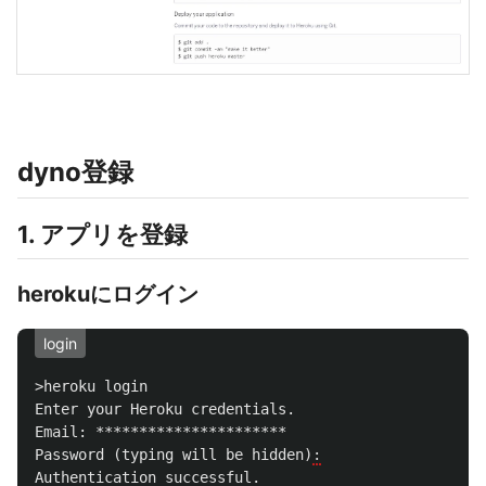
dyno登録
1. アプリを登録
herokuにログイン
login
>heroku
login
Enter
your
Heroku
credentials.
Email:
**********************
Password
(
typing
will
be
hidden
)
:
Authentication
successful.