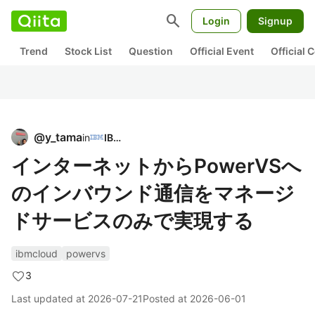
search
Login
Signup
Trend
Stock List
Question
Official Event
Official
@
y_tama
in
IBM
インターネットからPowerVSへ
のインバウンド通信をマネージ
ドサービスのみで実現する
ibmcloud
powervs
3
Last updated at
2026-07-21
Posted at
2026-06-01