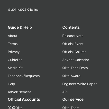
© 2011-
2026
Qiita Inc.
Guide & Help
Contents
About
Release Note
Terms
Official Event
Privacy
Official Column
Guideline
Advent Calendar
Media Kit
Qiita Tech Festa
Feedback/Requests
Qiita Award
Help
Engineer White Paper
Advertisement
API
Official Accounts
Our service
@Qiita
Qiita Team