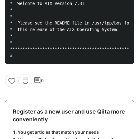
*  Welcome to AIX Version 7.3!                      
*                                                   
*                                                   
*  Please see the README file in /usr/lpp/bos for in
*  this release of the AIX Operating System.        
*                                                   
*                                                   
****************************************************
comment
0
Register as a new user and use Qiita more
conveniently
You get articles that match your needs