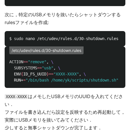
次に，特定のUSBメモリを抜いたらシャットダウンする
rulesファイルを作成:
$ 
sudo 
/etc/udev/rules.d/30-shutdown.rules
ACTION
==
"remove"
, 
\
SUBSYSTEMS
==
"usb"
, 
\
  ENV
{
ID_FS_UUID
}==
"XXXX-XXXX"
, 
\
  RUN+
=
"/bin/bash /home/yk/scripts/shutdown.sh"
はメモしたUSBメモリのUUIDを入れてくださ
XXXX-XXXX
い．
ファイルを書き込んだら設定を反映するため再起動して，
実際にUSBメモリを抜いてみてください．
少しすると無事シャットダウンが完了します．