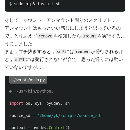
$ 
sudo 
pip3 
install 
そして，マウント・アンマウント周りのスクリプト．
アンマウントはもっといい感じにしようと思っているの
で，とりあえず
を検知したら
を実行するよ
remove
umount
うにしました．
まぁ，ブチ抜きすると，
には
が発行されるけ
sd*
remove
ど，
には発行されない都合で，思った通りには動い
sd*1
ていないですが…
~/scripts/main.py
import
os
,
sys
,
pyudev
,
sh
source_sd
=
'
/home/yk/scripts/source_sd
'
context
=
pyudev
.
Context
()