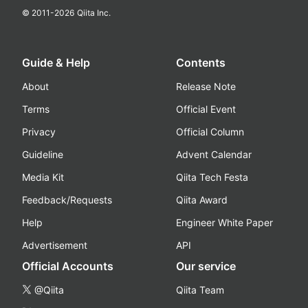
© 2011-
2026
Qiita Inc.
Guide & Help
Contents
About
Release Note
Terms
Official Event
Privacy
Official Column
Guideline
Advent Calendar
Media Kit
Qiita Tech Festa
Feedback/Requests
Qiita Award
Help
Engineer White Paper
Advertisement
API
Official Accounts
Our service
@Qiita
Qiita Team