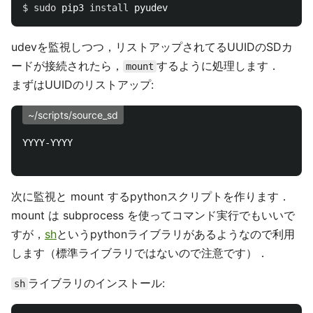
$ 
sudo 
pip3 
install 
udevを監視しつつ，リストアップされてるUUIDのSDカ
ードが接続されたら，
するように処理します．
mount
まずはUUIDのリストアップ:
~/scripts/source_sd
YYYY-YYYY

次に監視と mount するpythonスクリプトを作ります．
mount は subprocess を使ってコマンド実行でもいいで
すが，
sh
というpythonライブラリがあるようなので利用
します（標準ライブラリではないので注意です）．
ライブラリのインストール:
sh