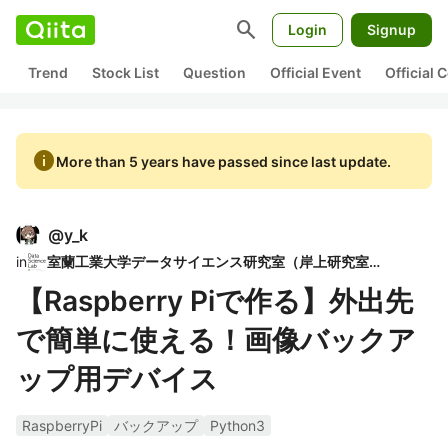
search
Login
Signup
Trend
Stock List
Question
Official Event
Official
info
More than 5 years have passed since last update.
@
y_k
in
室蘭工業大学データサイエンス研究室（岸上研究室）
【Raspberry Piで作る】外出先
で簡単に使える！画像バックア
ップ用デバイス
RaspberryPi
バックアップ
Python3