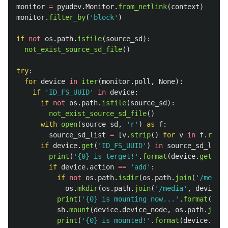
monitor
=
pyudev
.
Monitor
.
from_netlink
(
context
)
monitor
.
filter_by
(
'
block
'
)
if
not
os
.
path
.
isfile
(
source_sd
):
not_exist_source_sd_file
()
try
:
for
device
in
iter
(
monitor
.
poll
,
None
):
if
'
ID_FS_UUID
'
in
device
:
if
not
os
.
path
.
isfile
(
source_sd
):
not_exist_source_sd_file
()
with
open
(
source_sd
,
'
r
'
)
as
f
:
source_sd_list
=
[
v
.
strip
()
for
v
in
f
.
readl
if
device
.
get
(
'
ID_FS_UUID
'
)
in
source_sd_list
:
print
(
'
{0} is terget!
'
.
format
(
device
.
get
(
'
ID
if
device
.
action
==
'
add
'
:
if
not
os
.
path
.
isdir
(
os
.
path
.
join
(
'
/media
'
os
.
mkdir
(
os
.
path
.
join
(
'
/media
'
,
device
.
g
print
(
'
{0} is mounting now...
'
.
format
(
devi
sh
.
mount
(
device
.
device_node
,
os
.
path
.
join
(
print
(
'
{0} is mounted!
'
.
format
(
device
.
get
(