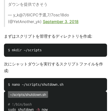
ダウンを提供できそう
— y_k@7/6ICPC予選,7/7osc18do
(@YetAnother_yk)
September 3, 2018
まずはスクリプトを管理するディレクトリを作成:
$ 
mkdir
次にシャットダウンを実行するスクリプトファイルを作
成:
$ 
~/scripts/shutdown.sh
# !/bin/bash
sudo 
shutdown 
-h