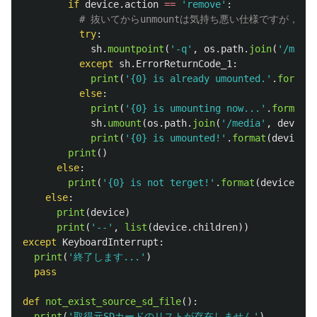
if
device
.
action
==
'
remove
'
:
try
:
sh
.
mountpoint
(
'
-q
'
,
os
.
path
.
join
(
'
/media
except
sh
.
ErrorReturnCode_1
:
print
(
'
{0} is already umounted.
'
.
format
(
else
:
print
(
'
{0} is umounting now...
'
.
format
(
d
sh
.
umount
(
os
.
path
.
join
(
'
/media
'
,
device
.
print
(
'
{0} is umounted!
'
.
format
(
device
.
g
print
()
else
:
print
(
'
{0} is not terget!
'
.
format
(
device
.
get
else
:
print
(
device
)
print
(
'
--
'
,
list
(
device
.
children
))
except
KeyboardInterrupt
:
print
(
'
終了します...
'
)
pass
def
not_exist_source_sd_file
():
print
(
'
取得元SDカードのリストが存在しません
'
)