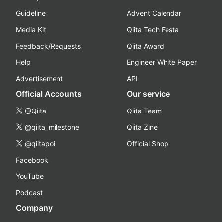
Guideline
Advent Calendar
Media Kit
Qiita Tech Festa
Feedback/Requests
Qiita Award
Help
Engineer White Paper
Advertisement
API
Official Accounts
Our service
@Qiita
Qiita Team
@qiita_milestone
Qiita Zine
@qiitapoi
Official Shop
Facebook
YouTube
Podcast
Company