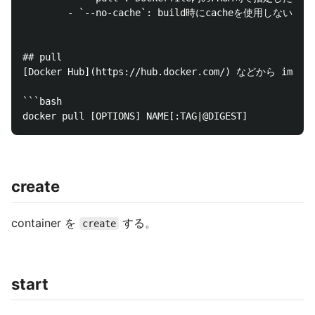
        - `--no-cache`: build時にcacheを使用しないよ
## pull

[Docker Hub](https://hub.docker.com/) などから image 
```bash

create
container を
する。
create
start