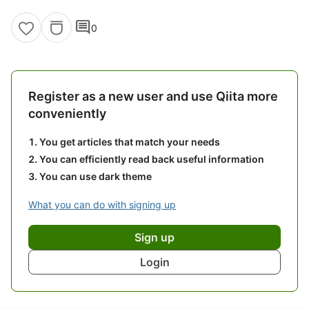
comment
0
Register as a new user and use Qiita more
conveniently
You get articles that match your needs
You can efficiently read back useful information
You can use dark theme
What you can do with signing up
Sign up
Login