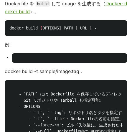
Dockerfile を
して image を生成する（
Docker: d
build
ocker build
）。
docker build 
[
例:
docker build -t sample/image:tag .
    - `PATH` には Dockerfile を保存しているディ
      Git リポジトリや Tarball も指定可能。

    - OPTIONS

        - `-t`, `--tag`: リポジトリ名とタグを指定
        - `-f`, `--file`: Dockerfileの名前を指定。（デ
        - `--force-rm`: ビルド失敗後に、生成された中間
        - `--pull`: Dockerfile内のFROM句で指定