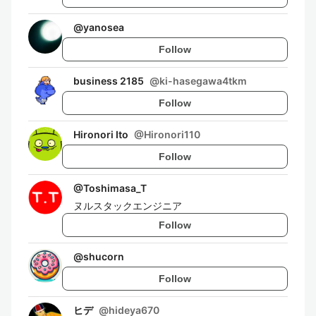
@
yanosea
Follow
business 2185
@
ki-hasegawa4tkm
Follow
Hironori Ito
@
Hironori110
Follow
@
Toshimasa_T
ヌルスタックエンジニア
Follow
@
shucorn
Follow
ヒデ
@
hideya670