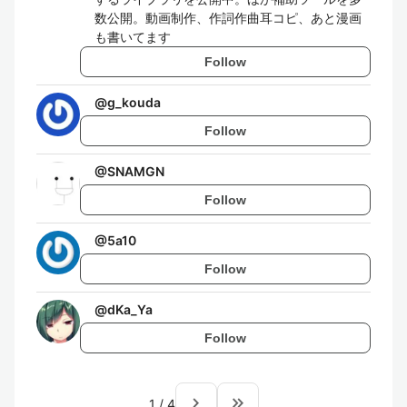
数公開。動画制作、作詞作曲耳コピ、あと漫画
も書いてます
Follow
@
g_kouda
Follow
@
SNAMGN
Follow
@
5a10
Follow
@
dKa_Ya
Follow
navigate_next
keyboard_double_arrow_right
1
/
4