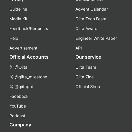
Guideline
Advent Calendar
Media Kit
Qiita Tech Festa
Feedback/Requests
Qiita Award
Help
Engineer White Paper
Advertisement
API
Official Accounts
Our service
@Qiita
Qiita Team
@qiita_milestone
Qiita Zine
@qiitapoi
Official Shop
Facebook
YouTube
Podcast
Company