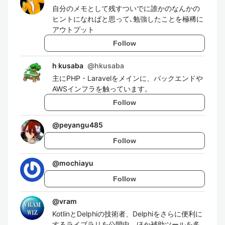
自分のメモとして残すついでに誰かのなんかの
ヒントになればと思って､勉強したことを極稀に
アウトプット
Follow
h kusaba
@
hkusaba
主にPHP・Laravelをメインに、バックエンドや
AWSインフラを触っています。
Follow
@
peyangu485
Follow
@
mochiayu
Follow
@
vram
KotlinとDelphiの技術者、Delphiをさらに便利に
するライブラリを公開中。ほか補助ツールを多