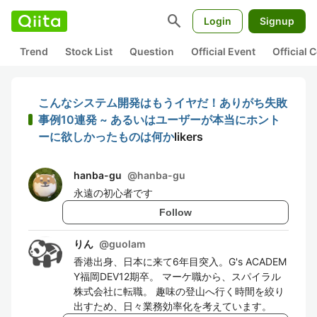
search
Login
Signup
Trend
Stock List
Question
Official Event
Official
こんなシステム開発はもうイヤだ！ありがち失敗
事例10連発 ~ あるいはユーザーが本当にホント
ーに欲しかったものは何か
likers
hanba-gu
@
hanba-gu
永遠の初心者です
Follow
りん
@
guolam
香港出身、日本に来て6年目突入。G's ACADEM
Y福岡DEV12期卒。 マーケ職から、スパイラル
株式会社に転職。 趣味の登山へ行く時間を絞り
出すため、日々業務効率化を考えています。