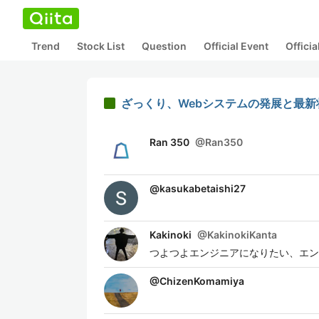
Trend
Stock List
Question
Official Event
Offici
ざっくり、Webシステムの発展と最新状
Ran 350
@
Ran350
@
kasukabetaishi27
Kakinoki
@
KakinokiKanta
つよつよエンジニアになりたい、エン
@
ChizenKomamiya