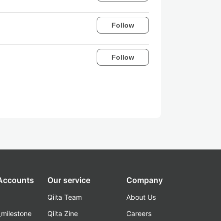
Follow
Follow
 Accounts
Our service
Company
Qiita Team
About Us
_milestone
Qiita Zine
Careers