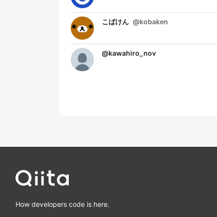
こばけん
@
kobaken
@
kawahiro_nov
How developers code is here.