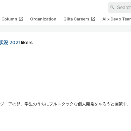
search
open_in_new
open_in_new
al Column
Organization
Qiita Careers
AI x Dev x Tea
況 2021
likers
ジニアの卵。学生のうちにフルスタックな個人開発をやろうと画策中。