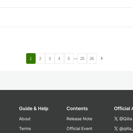
…
navigate_next
1
2
3
4
5
25
26
Guide & Help
Contents
Official
About
Release Note
@Qiita
Terms
Official Event
@qiita