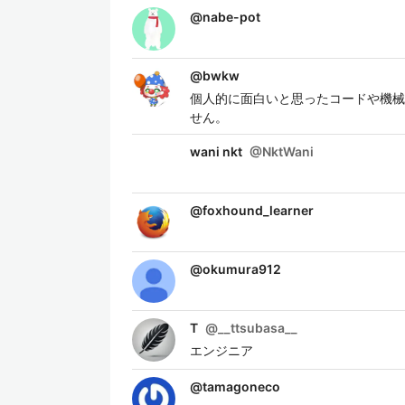
@
nabe-pot
@
bwkw
個人的に面白いと思ったコードや機械
せん。
wani nkt
@
NktWani
@
foxhound_learner
@
okumura912
T
@
__ttsubasa__
エンジニア
@
tamagoneco