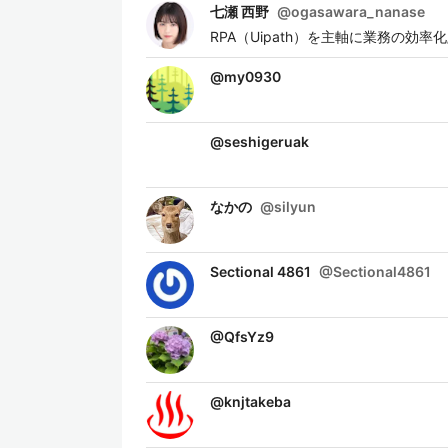
七瀬 西野
@
ogasawara_nanase
RPA（Uipath）を主軸に業務の効
@
my0930
@
seshigeruak
なかの
@
silyun
Sectional 4861
@
Sectional4861
@
QfsYz9
@
knjtakeba