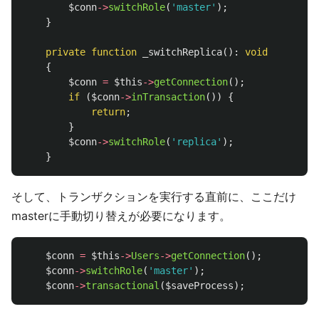
$conn
->
switchRole
(
'master'
);
}
private
function
_switchReplica
():
void
{
$conn
=
$this
->
getConnection
();
if
(
$conn
->
inTransaction
())
{
return
;
}
$conn
->
switchRole
(
'replica'
);
}
そして、トランザクションを実行する直前に、ここだけ
masterに手動切り替えが必要になります。
$conn
=
$this
->
Users
->
getConnection
();
$conn
->
switchRole
(
'master'
);
$conn
->
transactional
(
$saveProcess
);