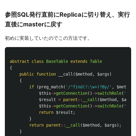
参照SQL発行直前にReplicaに切り替え、実行
直後にmasterに戻す
初めに実装していたのでこの方法です。
abstract
class
BaseTable
extends
Table
{
public
function
__call
(
$method
,
$args
)
{
if
(
preg_match
(
'/^find(?:\w+)?By/'
,
$method
)
$this
->
getConnection
()
->
switchRole
(
'repl
$result
=
parent
::
__call
(
$method
,
$args
)
$this
->
getConnection
()
->
switchRole
(
'mast
return
$result
;
}
return
parent
::
__call
(
$method
,
$args
);
}