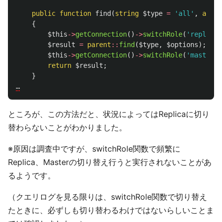
public
function
find
(
string
$type
=
'all'
,
array
{
$this
->
getConnection
()
->
switchRole
(
'replica'
$result
=
parent
::
find
(
$type
,
$options
);
$this
->
getConnection
()
->
switchRole
(
'master'
)
return
$result
;
}
…
ところが、この方法だと、状況によってはReplicaに切り
替わらないことがわかりました。
※原因は調査中ですが、switchRole関数で頻繁に
Replica、Masterの切り替え行うと実行されないことがあ
るようです。
（クエリログを見る限りは、switchRole関数で切り替え
たときに、必ずしも切り替わるわけではないらしいことま