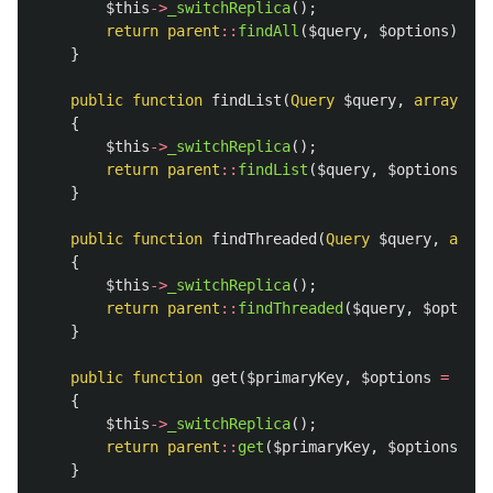
$this
->
_switchReplica
();
return
parent
::
findAll
(
$query
,
$options
);
}
public
function
findList
(
Query
$query
,
array
$op
{
$this
->
_switchReplica
();
return
parent
::
findList
(
$query
,
$options
);
}
public
function
findThreaded
(
Query
$query
,
array
{
$this
->
_switchReplica
();
return
parent
::
findThreaded
(
$query
,
$options
}
public
function
get
(
$primaryKey
,
$options
=
[]):
{
$this
->
_switchReplica
();
return
parent
::
get
(
$primaryKey
,
$options
);
}