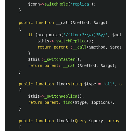
$conn
->
switchRole
(
'replica'
);
}
public
function
__call
(
$method
,
$args
)
{
if
(
preg_match
(
'/^find(?:\w+)?By/'
,
$method
)
$this
->
_switchReplica
();
return
parent
::
__call
(
$method
,
$args
);
}
$this
->
_switchMaster
();
return
parent
::
__call
(
$method
,
$args
);
}
public
function
find
(
string
$type
=
'all'
,
array
{
$this
->
_switchReplica
();
return
parent
::
find
(
$type
,
$options
);
}
public
function
findAll
(
Query
$query
,
array
$opt
{