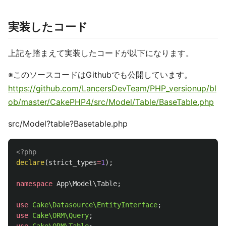
実装したコード
上記を踏まえて実装したコードが以下になります。
※このソースコードはGithubでも公開しています。
https://github.com/LancersDevTeam/PHP_versionup/bl
ob/master/CakePHP4/src/Model/Table/BaseTable.php
src/Model?table?Basetable.php
<?php
declare
(
strict_types
=
1
);
namespace
App\Model\Table
;
use
Cake\Datasource\EntityInterface
;
use
Cake\ORM\Query
;