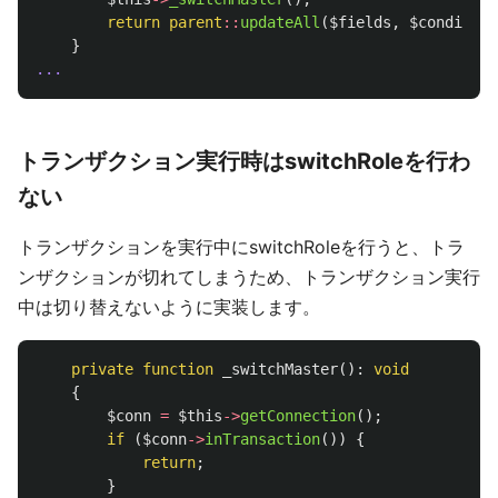
return
parent
::
updateAll
(
$fields
,
$condition
}
...
トランザクション実行時はswitchRoleを行わ
ない
トランザクションを実行中にswitchRoleを行うと、トラ
ンザクションが切れてしまうため、トランザクション実行
中は切り替えないように実装します。
private
function
_switchMaster
():
void
{
$conn
=
$this
->
getConnection
();
if
(
$conn
->
inTransaction
())
{
return
;
}