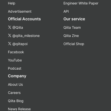
Help
Engineer White Paper
Advertisement
API
Official Accounts
Our service
@Qiita
Qiita Team
@qiita_milestone
Qiita Zine
@qiitapoi
Official Shop
Facebook
YouTube
Podcast
Company
About Us
Careers
Qiita Blog
News Release