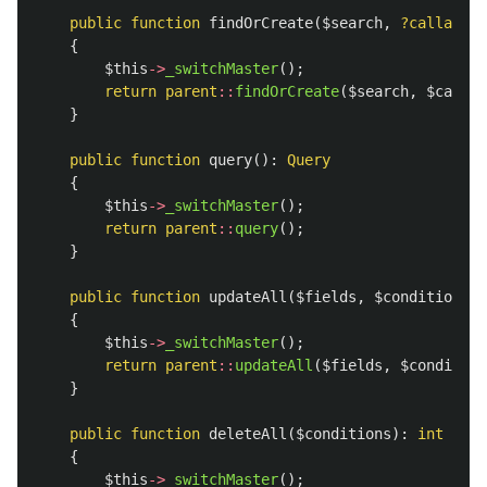
public
function
findOrCreate
(
$search
,
?callable
{
$this
->
_switchMaster
();
return
parent
::
findOrCreate
(
$search
,
$callba
}
public
function
query
():
Query
{
$this
->
_switchMaster
();
return
parent
::
query
();
}
public
function
updateAll
(
$fields
,
$conditions
):
{
$this
->
_switchMaster
();
return
parent
::
updateAll
(
$fields
,
$condition
}
public
function
deleteAll
(
$conditions
):
int
{
$this
->
_switchMaster
();