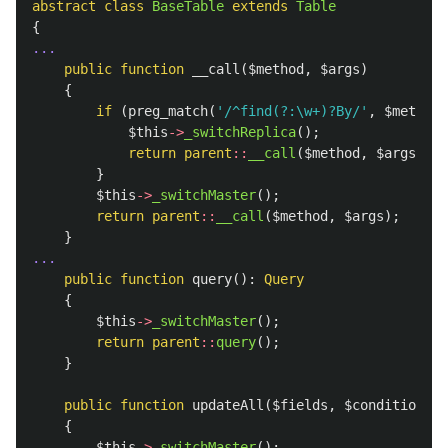
abstract
class
BaseTable
extends
Table
{
...
public
function
__call
(
$method
,
$args
)
{
if
(
preg_match
(
'/^find(?:\w+)?By/'
,
$method
)
$this
->
_switchReplica
();
return
parent
::
__call
(
$method
,
$args
);
}
$this
->
_switchMaster
();
return
parent
::
__call
(
$method
,
$args
);
}
...
public
function
query
():
Query
{
$this
->
_switchMaster
();
return
parent
::
query
();
}
public
function
updateAll
(
$fields
,
$conditions
):
{
$this
->
_switchMaster
();