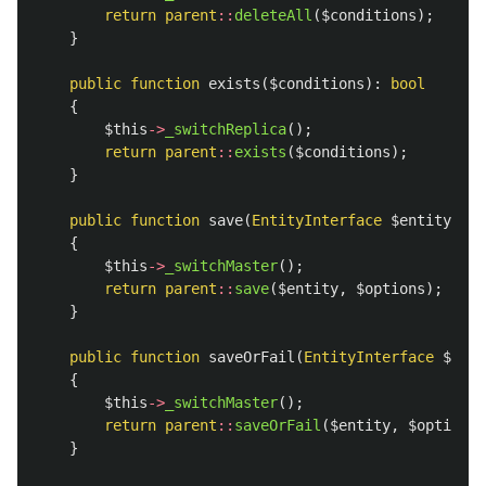
return
parent
::
deleteAll
(
$conditions
);
}
public
function
exists
(
$conditions
):
bool
{
$this
->
_switchReplica
();
return
parent
::
exists
(
$conditions
);
}
public
function
save
(
EntityInterface
$entity
,
$o
{
$this
->
_switchMaster
();
return
parent
::
save
(
$entity
,
$options
);
}
public
function
saveOrFail
(
EntityInterface
$enti
{
$this
->
_switchMaster
();
return
parent
::
saveOrFail
(
$entity
,
$options
)
}