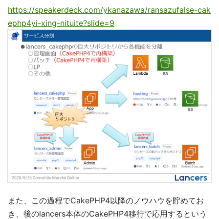
https://speakerdeck.com/ykanazawa/ransazufalse-cak
ephp4yi-xing-nituite?slide=9
また、この過程でCakePHP4以降のノウハウを貯めてお
き、後のlancers本体のCakePHP4移行で応用するという