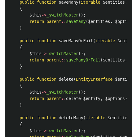
public
function
saveMany
(
iterable
$entities
,
$op
{
$this
->
_switchMaster
();
return
parent
::
saveMany
(
$entities
,
$options
)
}
public
function
saveManyOrFail
(
iterable
$entitie
{
$this
->
_switchMaster
();
return
parent
::
saveManyOrFail
(
$entities
,
$op
}
public
function
delete
(
EntityInterface
$entity
,
{
$this
->
_switchMaster
();
return
parent
::
delete
(
$entity
,
$options
);
}
public
function
deleteMany
(
iterable
$entities
,
$
{
$this
->
_switchMaster
();