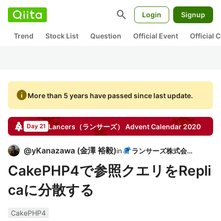
search
Login
Signup
Trend
Stock List
Question
Official Event
Official
info
More than 5 years have passed since last update.
Lancers（ランサーズ）
Advent Calendar
2020
Day 21
@
yKanazawa
(
金澤 裕毅
)
in
ランサーズ株式会社
CakePHP4で参照クエリをRepli
caに分散する
CakePHP4