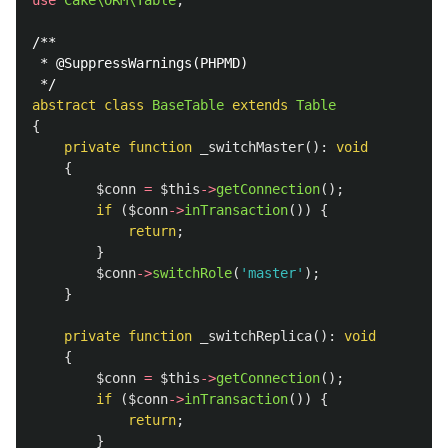
use
Cake\ORM\Table
;
/**

 * @SuppressWarnings(PHPMD)

 */
abstract
class
BaseTable
extends
Table
{
private
function
_switchMaster
():
void
{
$conn
=
$this
->
getConnection
();
if
(
$conn
->
inTransaction
())
{
return
;
}
$conn
->
switchRole
(
'master'
);
}
private
function
_switchReplica
():
void
{
$conn
=
$this
->
getConnection
();
if
(
$conn
->
inTransaction
())
{
return
;
}