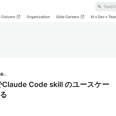
search
open_in_new
open_in_new
al Column
Organization
Qiita Careers
AI x Dev x Tea
KDDIアイレット株式会社
 でClaude Code skill のユースケー
る