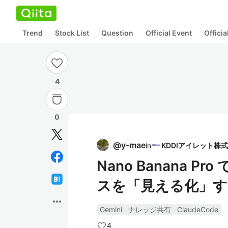
Trend
Stock List
Question
Official Event
Offici
4
0
@
y-mae
in
Nano Banana Pro
スを「見える化」す
more_horiz
Gemini
ナレッジ共有
ClaudeCode
4