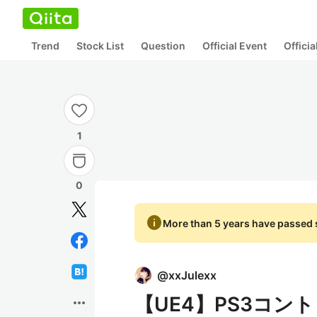
Trend
Stock List
Question
Official Event
Offici
1
0
info
More than 5 years have passed s
@
xxJulexx
【UE4】PS3コン
more_horiz