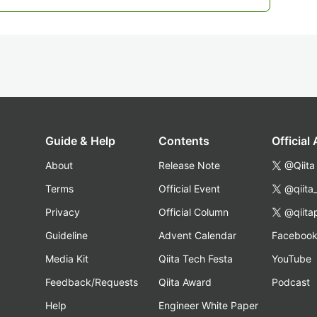
Guide & Help
Contents
Official
About
Release Note
@Qiita
Terms
Official Event
@qiita
Privacy
Official Column
@qiita
Guideline
Advent Calendar
Faceboo
Media Kit
Qiita Tech Festa
YouTube
Feedback/Requests
Qiita Award
Podcast
Help
Engineer White Paper