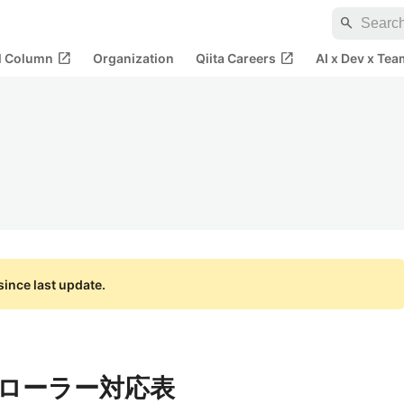
search
open_in_new
open_in_new
al Column
Organization
Qiita Careers
AI x Dev x Tea
ince last update.
トローラー対応表