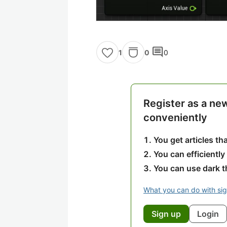
comment
0
0
1
Register as a ne
conveniently
You get articles t
You can efficiently
You can use dark 
What you can do with si
Sign up
Login