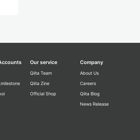
 Accounts
Our service
Company
Qiita Team
About Us
_milestone
Qiita Zine
Careers
poi
Official Shop
Qiita Blog
k
News Release