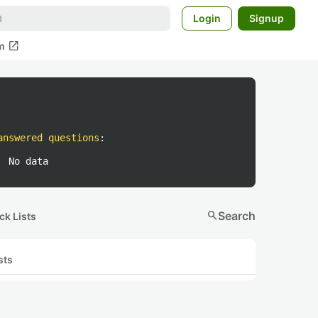
Login
Signup
open_in_new
m
answered questions
:
No data
search
Search
ck Lists
sts