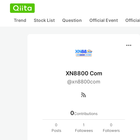
Trend
Stock List
Question
Official Event
Offici
more_horiz
XN8800 Com
@xn8800com
rss_feed
0
Contributions
0
1
0
Posts
Followees
Followers