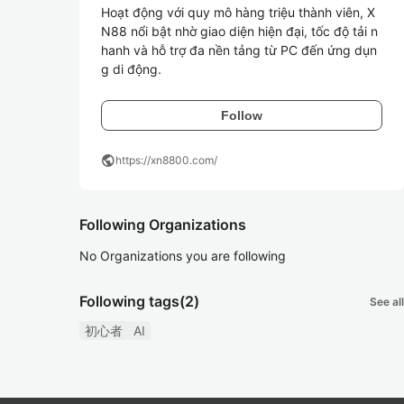
Hoạt động với quy mô hàng triệu thành viên, X
N88 nổi bật nhờ giao diện hiện đại, tốc độ tải n
hanh và hỗ trợ đa nền tảng từ PC đến ứng dụn
g di động.
Follow
public
https://xn8800.com/
Following Organizations
No Organizations you are following
Following tags
(2)
See all
初心者
AI