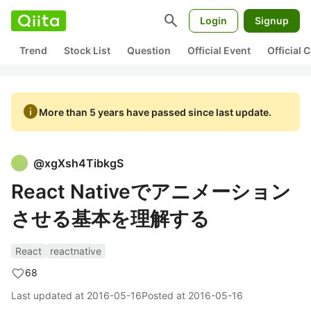
search
Login
Signup
Trend
Stock List
Question
Official Event
Official
info
More than 5 years have passed since last update.
@
xgXsh4TibkgS
React Nativeでアニメーション
させる基本を理解する
React
reactnative
68
Last updated at
2016-05-16
Posted at
2016-05-16