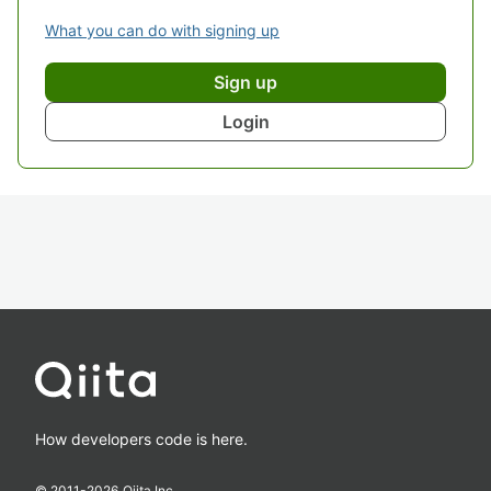
What you can do with signing up
Sign up
Login
How developers code is here.
© 2011-
2026
Qiita Inc.