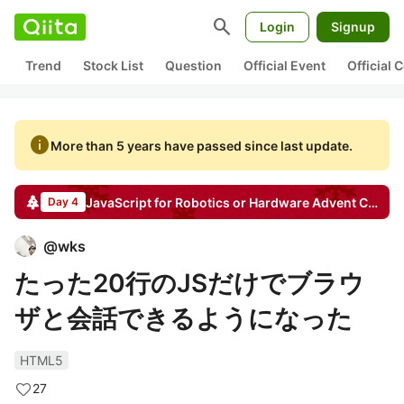
search
Login
Signup
Trend
Stock List
Question
Official Event
Official
info
More than 5 years have passed since last update.
JavaScript for Robotics or Hardware
Advent Calendar
Day 4
@
wks
たった20行のJSだけでブラウ
ザと会話できるようになった
HTML5
27