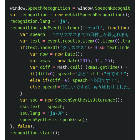
window
.
SpeechRecognition
=
window
.
SpeechRecognition
var
recognition
=
new
webkitSpeechRecognition
();
recognition
.
lang
=
'
ja
'
;
recognition
.
addEventListener
(
'
result
'
,
function
(
even
var
speach
=
"
クリスマスまでの日付しか答えれません。
var
text
=
event
.
results
.
item
(
0
).
item
(
0
).
transcr
if
(
text
.
indexOf
(
'
クリスマス
'
)
>=
0
&&
text
.
indexOf
(
var
now
=
new
Date
();
var
xmas
=
new
Date
(
2015
,
11
,
25
);
var
diff
=
Math
.
ceil
(
(
xmas
.
getTime
()
-
now
.
if
(
diff
>
0
)
speach
=
"
あと
"
+
diff
+
"
日です！
"
;
else
if
(
diff
==
0
)
speach
=
"
今日です！
"
;
else
speach
=
"
悲しいですが、もう終わりました。
"
;
}
var
ssu
=
new
SpeechSynthesisUtterance
();
ssu
.
text
=
speach
;
ssu
.
lang
=
'
ja-JP
'
;
speechSynthesis
.
speak
(
ssu
);
},
false
);
recognition
.
start
();