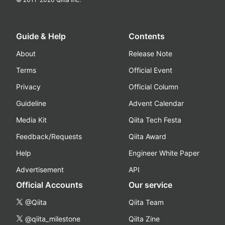
Guide & Help
Contents
About
Release Note
Terms
Official Event
Privacy
Official Column
Guideline
Advent Calendar
Media Kit
Qiita Tech Festa
Feedback/Requests
Qiita Award
Help
Engineer White Paper
Advertisement
API
Official Accounts
Our service
@Qiita
Qiita Team
@qiita_milestone
Qiita Zine