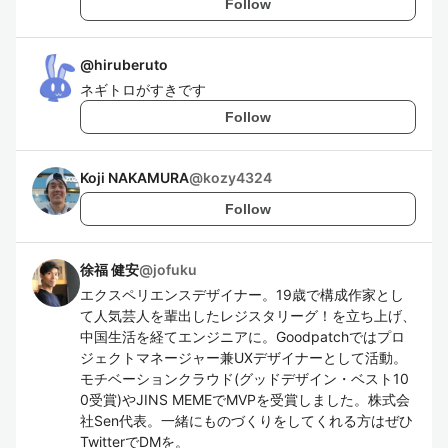
Follow
@
hiruberuto
ネギトロがすきです
Follow
Koji NAKAMURA
@
kozy4324
Follow
徐福 健安
@
jofuku
エクスペリエンスデザイナー。19歳で構成作家とし
て人気芸人を輩出したレジスタリーグ！を立ち上げ、
中国生活を経てエンジニアに。Goodpatchではプロ
ジェクトマネージャー兼UXデザイナーとして活動。
モチベーションクラウド(グッドデザイン・ベスト10
0受賞)やJINS MEMEでMVPを受賞しました。株式会
社Sen代表。一緒にものづくりをしてくれる方はぜひ
TwitterでDMを。