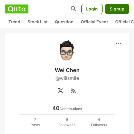
search
Login
Signup
Trend
Stock List
Question
Official Event
Official
more_horiz
Wei Chen
@willsmile
rss_feed
40
Contributions
7
9
4
Posts
Followees
Followers